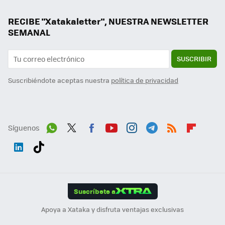
RECIBE "Xatakaletter", NUESTRA NEWSLETTER
SEMANAL
SUSCRIBIR
Suscribiéndote aceptas nuestra
política de privacidad
Síguenos
Wh
Twit
Fac
You
Inst
Tele
RSS
Flip
ats
ter
ebo
tub
agr
gra
boa
Link
Tikt
App
ok
e
am
m
rd
edI
ok
Suscríbete a
n
Apoya a Xataka y disfruta ventajas exclusivas