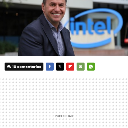
10 comentarios
FACEBOOK
TWITTER
FLIPBOARD
E-
WHATSAPP
MAIL