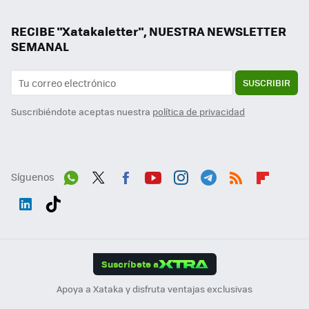
RECIBE "Xatakaletter", NUESTRA NEWSLETTER
SEMANAL
SUSCRIBIR
Suscribiéndote aceptas nuestra
política de privacidad
Síguenos
Wh
Twit
Fac
You
Inst
Tele
RSS
Flip
ats
ter
ebo
tub
agr
gra
boa
Link
Tikt
App
ok
e
am
m
rd
edI
ok
Suscríbete a
n
Apoya a Xataka y disfruta ventajas exclusivas