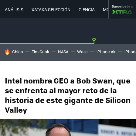
Suscríbete a
ANÁLISIS
XATAKA SELECCIÓN
CIENCIA
MOVILIDAD
HOY SE HABLA DE
China
Tim Cook
NASA
Waze
iPhone Air
iPhone
Intel nombra CEO a Bob Swan, que
se enfrenta al mayor reto de la
historia de este gigante de Silicon
Valley