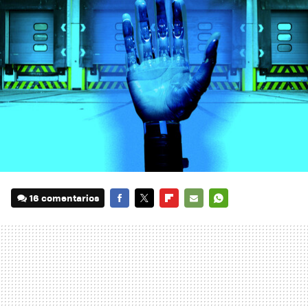
16 comentarios
FACEBOOK
TWITTER
FLIPBOARD
E-
WHATSAPP
MAIL