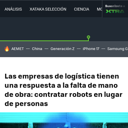
Suscríbete a
ANÁLISIS
XATAKA SELECCIÓN
CIENCIA
MOVILIDAD
HOY SE HABLA DE
AEMET
China
Generación Z
iPhone 17
Samsung G
Las empresas de logística tienen
una respuesta a la falta de mano
de obra: contratar robots en lugar
de personas