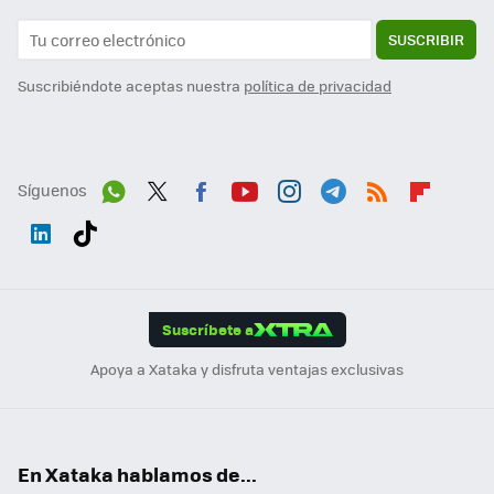
SUSCRIBIR
Suscribiéndote aceptas nuestra
política de privacidad
Síguenos
Wh
Twit
Fac
You
Inst
Tele
RSS
Flip
ats
ter
ebo
tub
agr
gra
boa
Link
Tikt
App
ok
e
am
m
rd
edI
ok
Suscríbete a
n
Apoya a Xataka y disfruta ventajas exclusivas
En Xataka hablamos de...