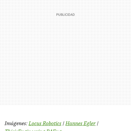
Imágenes:
Locus Robotics
|
Hannes Egler
|