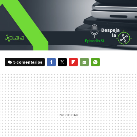
5 comentarios
FACEBOOK
TWITTER
FLIPBOARD
E-
WHATSAPP
MAIL