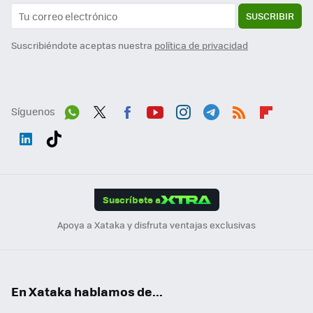
SUSCRIBIR
Suscribiéndote aceptas nuestra
política de privacidad
Síguenos
Wh
Twit
Fac
You
Inst
Tele
RSS
Flip
ats
ter
ebo
tub
agr
gra
boa
Link
Tikt
App
ok
e
am
m
rd
edI
ok
Suscríbete a
n
Apoya a Xataka y disfruta ventajas exclusivas
En Xataka hablamos de...