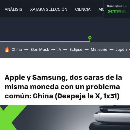
Suscríbete a
ANÁLISIS
XATAKA SELECCIÓN
CIENCIA
MOVILIDAD
HOY SE HABLA DE
China
Elon Musk
IA
Eclipse
Miniserie
Japón
Apple y Samsung, dos caras de la
misma moneda con un problema
común: China (Despeja la X, 1x31)