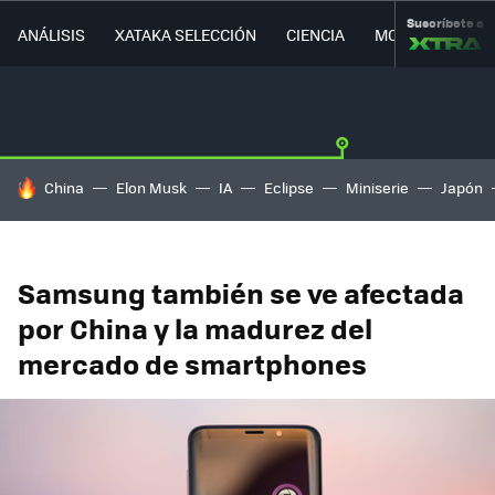
Suscríbete a
ANÁLISIS
XATAKA SELECCIÓN
CIENCIA
MOVILIDAD
HOY SE HABLA DE
China
Elon Musk
IA
Eclipse
Miniserie
Japón
Samsung también se ve afectada
por China y la madurez del
mercado de smartphones