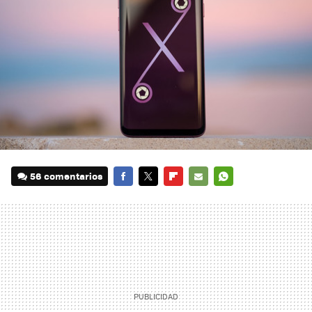
56 comentarios
FACEBOOK
TWITTER
FLIPBOARD
E-
WHATSAPP
MAIL