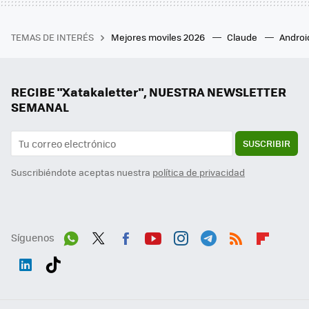
TEMAS DE INTERÉS
Mejores moviles 2026
Claude
Androi
RECIBE "Xatakaletter", NUESTRA NEWSLETTER
SEMANAL
SUSCRIBIR
Suscribiéndote aceptas nuestra
política de privacidad
Síguenos
Wh
Twit
Fac
You
Inst
Tele
RSS
Flip
ats
ter
ebo
tub
agr
gra
boa
Link
Tikt
App
ok
e
am
m
rd
edI
ok