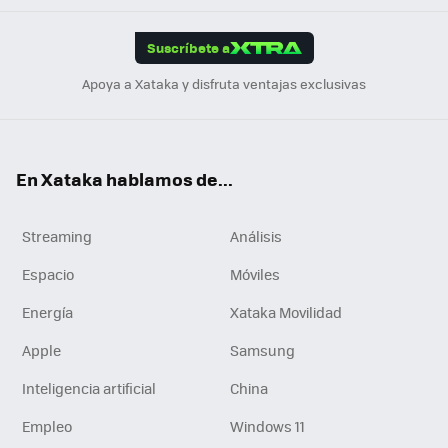
App
ok
e
am
m
rd
edI
ok
Suscríbete a
n
Apoya a Xataka y disfruta ventajas exclusivas
En Xataka hablamos de...
Streaming
Análisis
Espacio
Móviles
Energía
Xataka Movilidad
Apple
Samsung
Inteligencia artificial
China
Empleo
Windows 11