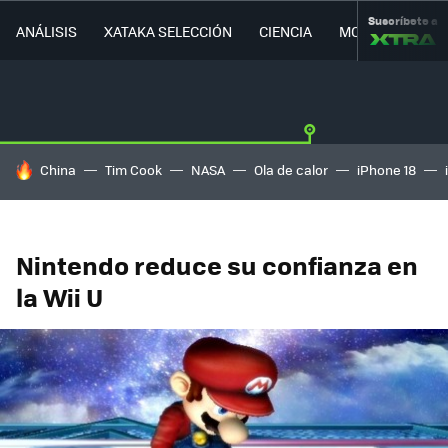
Suscríbete a
ANÁLISIS
XATAKA SELECCIÓN
CIENCIA
MOVILIDAD
HOY SE HABLA DE
China
Tim Cook
NASA
Ola de calor
iPhone 18
Nintendo reduce su confianza en
la Wii U