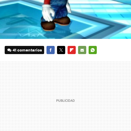
41 comentarios
FACEBOOK
TWITTER
FLIPBOARD
E-
WHATSAPP
MAIL