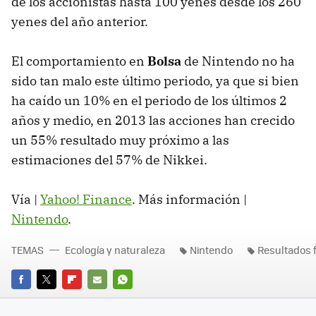
de los accionistas hasta 100 yenes desde los 260
yenes del año anterior.
El comportamiento en
Bolsa
de Nintendo no ha
sido tan malo este último periodo, ya que si bien
ha caído un 10% en el periodo de los últimos 2
años y medio, en 2013 las acciones han crecido
un 55% resultado muy próximo a las
estimaciones del 57% de Nikkei.
Vía |
Yahoo! Finance
. Más información |
Nintendo
.
TEMAS
Ecología y naturaleza
Nintendo
Resultados 
FACEBOOK
TWITTER
FLIPBOARD
E-
WHATSAPP