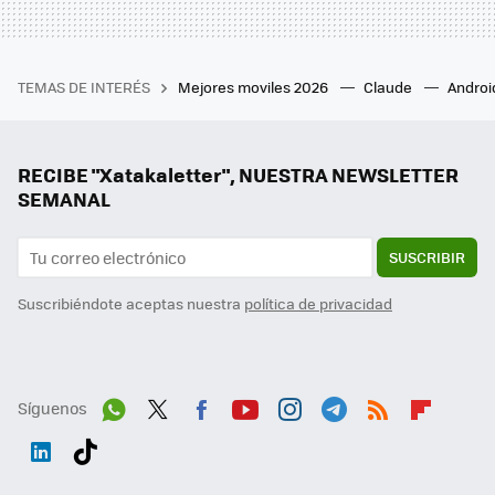
TEMAS DE INTERÉS
Mejores moviles 2026
Claude
Androi
RECIBE "Xatakaletter", NUESTRA NEWSLETTER
SEMANAL
SUSCRIBIR
Suscribiéndote aceptas nuestra
política de privacidad
Síguenos
Wh
Twit
Fac
You
Inst
Tele
RSS
Flip
ats
ter
ebo
tub
agr
gra
boa
Link
Tikt