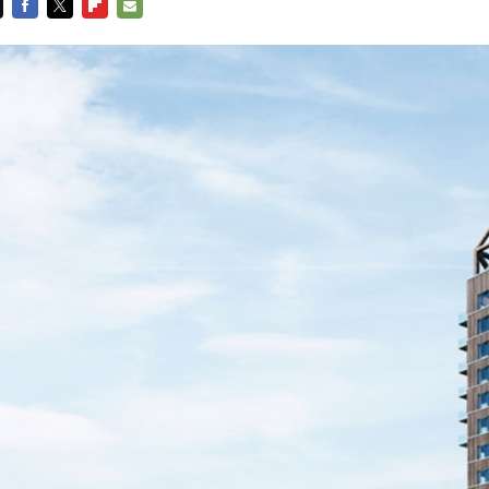
FACEBOOK
TWITTER
FLIPBOARD
E-
MAIL