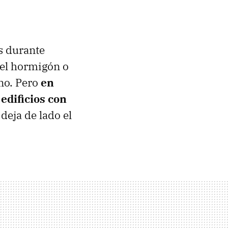
s durante
del hormigón o
ano. Pero
en
dificios con
deja de lado el