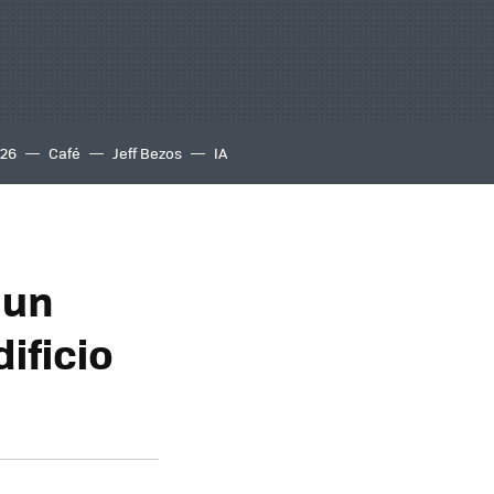
S26
Café
Jeff Bezos
IA
 un
ificio