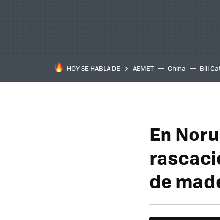
HOY SE HABLA DE
AEMET
China
Bill Ga
En Noru
rascacie
de made