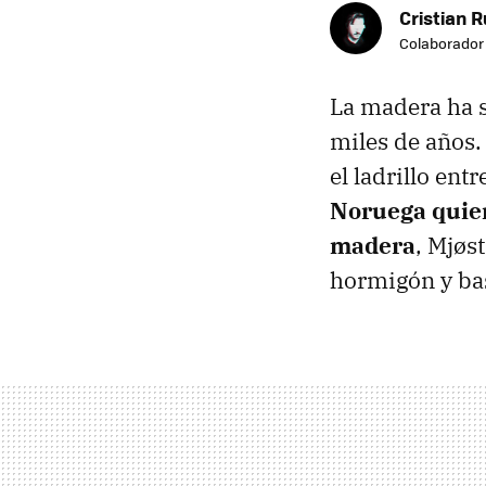
Cristian R
Colaborador
La madera ha s
miles de años.
el ladrillo en
Noruega quier
madera
, Mjøs
hormigón y bas