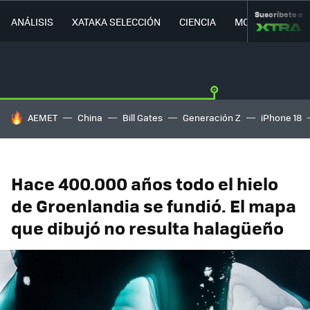
Suscríbete a
ANÁLISIS
XATAKA SELECCIÓN
CIENCIA
MOVILIDAD
HOY SE HABLA DE
AEMET
China
Bill Gates
Generación Z
iPhone 18
Hace 400.000 años todo el hielo
de Groenlandia se fundió. El mapa
que dibujó no resulta halagüeño