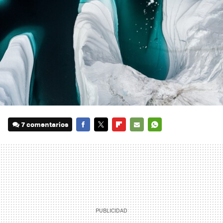
7 comentarios
FACEBOOK
TWITTER
FLIPBOARD
E-
WHATSAPP
MAIL