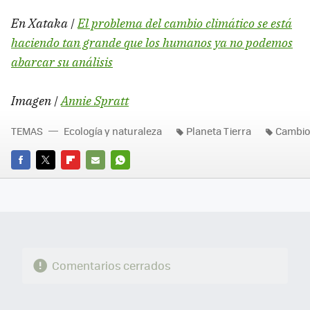
En Xataka |
El problema del cambio climático se está
haciendo tan grande que los humanos ya no podemos
abarcar su análisis
Imagen |
Annie Spratt
TEMAS
Ecología y naturaleza
Planeta Tierra
Cambio 
FACEBOOK
TWITTER
FLIPBOARD
E-
WHATSAPP
MAIL
Comentarios cerrados