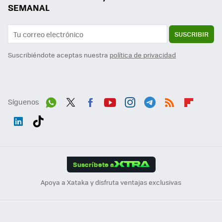
SEMANAL
SUSCRIBIR
Suscribiéndote aceptas nuestra
política de privacidad
Síguenos
Wh
Twit
Fac
You
Inst
Tele
RSS
Flip
ats
ter
ebo
tub
agr
gra
boa
Link
Tikt
App
ok
e
am
m
rd
edI
ok
Suscríbete a
n
Apoya a Xataka y disfruta ventajas exclusivas