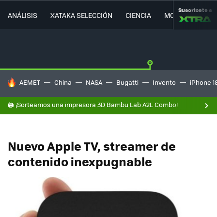
Suscríbete a
ANÁLISIS
XATAKA SELECCIÓN
CIENCIA
MOVILIDAD
HOY SE HABLA DE
AEMET
China
NASA
Bugatti
Invento
iPhone 1
🖨️ ¡Sorteamos una impresora 3D Bambu Lab A2L Combo!
Nuevo Apple TV, streamer de
contenido inexpugnable