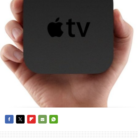
FACEBOOK
TWITTER
FLIPBOARD
E-
WHATSAPP
MAIL