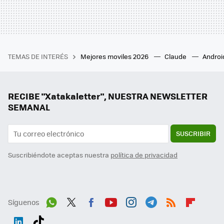
TEMAS DE INTERÉS
Mejores moviles 2026
Claude
Androi
RECIBE "Xatakaletter", NUESTRA NEWSLETTER
SEMANAL
SUSCRIBIR
Suscribiéndote aceptas nuestra
política de privacidad
Síguenos
Wh
Twit
Fac
You
Inst
Tele
RSS
Flip