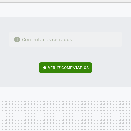
FACEBOOK
TWITTER
FLIPBOARD
E-
WHATSAPP
MAIL
Comentarios cerrados
VER
47 COMENTARIOS