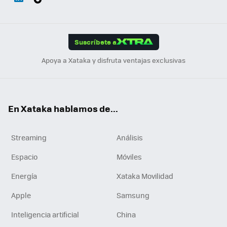
ats
ter
ebo
tub
agr
gra
boa
Link
Tikt
App
ok
e
am
m
rd
edI
ok
Suscríbete a
n
Apoya a Xataka y disfruta ventajas exclusivas
En Xataka hablamos de...
Streaming
Análisis
Espacio
Móviles
Energía
Xataka Movilidad
Apple
Samsung
Inteligencia artificial
China