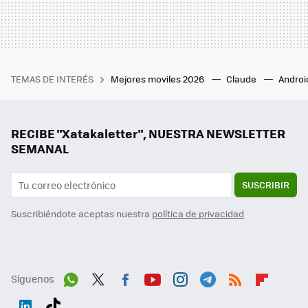
TEMAS DE INTERÉS
Mejores moviles 2026
Claude
Androi
RECIBE "Xatakaletter", NUESTRA NEWSLETTER
SEMANAL
SUSCRIBIR
Suscribiéndote aceptas nuestra
política de privacidad
Síguenos
Wh
Twit
Fac
You
Inst
Tele
RSS
Flip