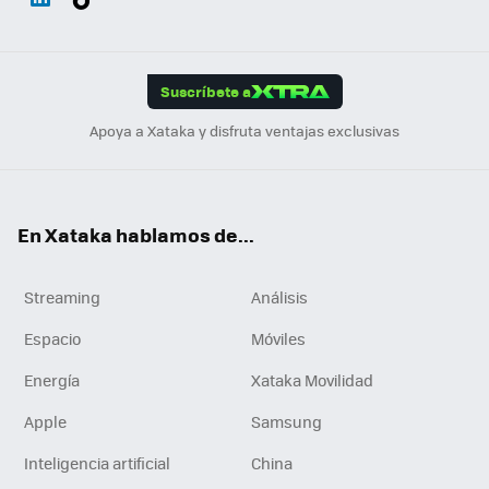
ats
ter
ebo
tub
agr
gra
boa
Link
Tikt
App
ok
e
am
m
rd
edI
ok
Suscríbete a
n
Apoya a Xataka y disfruta ventajas exclusivas
En Xataka hablamos de...
Streaming
Análisis
Espacio
Móviles
Energía
Xataka Movilidad
Apple
Samsung
Inteligencia artificial
China