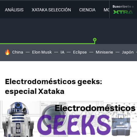
Suscríbete a
ANÁLISIS
XATAKA SELECCIÓN
CIENCIA
MOVILIDAD
HOY SE HABLA DE
China
Elon Musk
IA
Eclipse
Miniserie
Japón
Electrodomésticos geeks:
especial Xataka