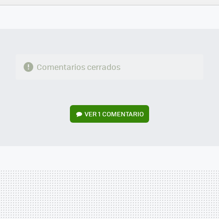
FACEBOOK
TWITTER
FLIPBOARD
E-
WHATSAPP
MAIL
Comentarios cerrados
VER
1 COMENTARIO