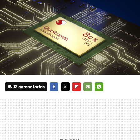
13 comentarios
FACEBOOK
TWITTER
FLIPBOARD
E-
WHATSAPP
MAIL