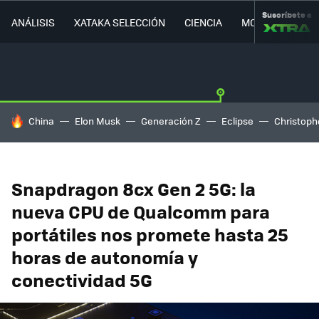
Suscríbete a
ANÁLISIS
XATAKA SELECCIÓN
CIENCIA
MOVILIDAD
HOY SE HABLA DE
China
Elon Musk
Generación Z
Eclipse
Christoph
Snapdragon 8cx Gen 2 5G: la
nueva CPU de Qualcomm para
portátiles nos promete hasta 25
horas de autonomía y
conectividad 5G