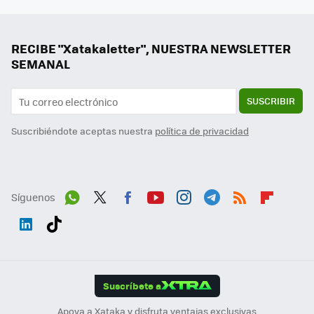
RECIBE "Xatakaletter", NUESTRA NEWSLETTER
SEMANAL
SUSCRIBIR
Suscribiéndote aceptas nuestra
política de privacidad
Síguenos
Wh
Twit
Fac
You
Inst
Tele
RSS
Flip
ats
ter
ebo
tub
agr
gra
boa
Link
Tikt
App
ok
e
am
m
rd
edI
ok
Suscríbete a
n
Apoya a Xataka y disfruta ventajas exclusivas