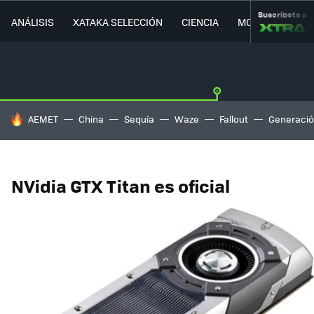
Suscríbete a
ANÁLISIS
XATAKA SELECCIÓN
CIENCIA
MOVILIDAD
HOY SE HABLA DE
AEMET
China
Sequía
Waze
Fallout
Generació
NVidia GTX Titan es oficial