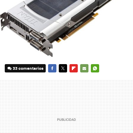
33 comentarios
FACEBOOK
TWITTER
FLIPBOARD
E-
WHATSAPP
MAIL