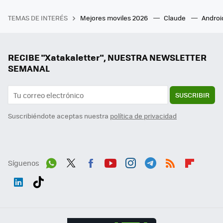
TEMAS DE INTERÉS
Mejores moviles 2026
Claude
Androi
RECIBE "Xatakaletter", NUESTRA NEWSLETTER
SEMANAL
SUSCRIBIR
Suscribiéndote aceptas nuestra
política de privacidad
Síguenos
Wh
Twit
Fac
You
Inst
Tele
RSS
Flip
ats
ter
ebo
tub
agr
gra
boa
Link
Tikt
App
ok
e
am
m
rd
edI
ok