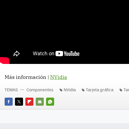
Más información |
NVidia
TEMAS
Componentes
NVidia
Tarjeta gráfica
Ta
FACEBOOK
TWITTER
FLIPBOARD
E-
WHATSAPP
MAIL