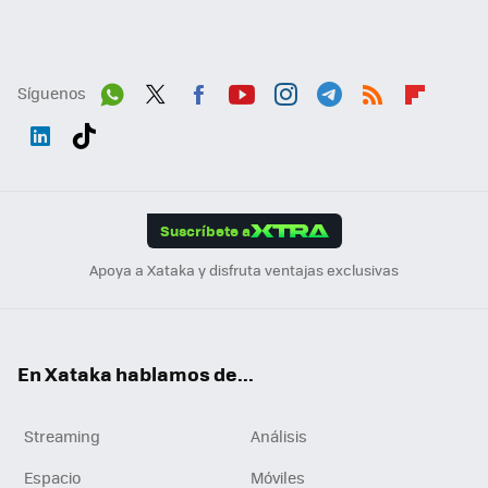
Síguenos
Wh
Twit
Fac
You
Inst
Tele
RSS
Flip
ats
ter
ebo
tub
agr
gra
boa
Link
Tikt
App
ok
e
am
m
rd
edI
ok
Suscríbete a
n
Apoya a Xataka y disfruta ventajas exclusivas
En Xataka hablamos de...
Streaming
Análisis
Espacio
Móviles