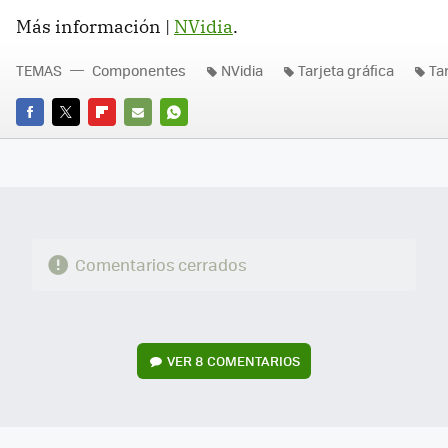
Más información |
NVidia
.
TEMAS
Componentes
NVidia
Tarjeta gráfica
Ta
FACEBOOK
TWITTER
FLIPBOARD
E-
WHATSAPP
MAIL
Comentarios cerrados
VER
8 COMENTARIOS