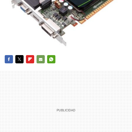
FACEBOOK
TWITTER
FLIPBOARD
E-
WHATSAPP
MAIL