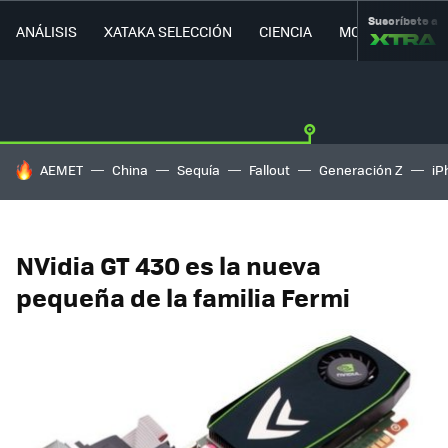
Suscríbete a
ANÁLISIS
XATAKA SELECCIÓN
CIENCIA
MOVILIDAD
HOY SE HABLA DE
AEMET
China
Sequía
Fallout
Generación Z
iP
NVidia GT 430 es la nueva
pequeña de la familia Fermi