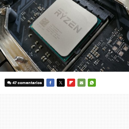
47 comentarios
FACEBOOK
TWITTER
FLIPBOARD
E-
WHATSAPP
MAIL