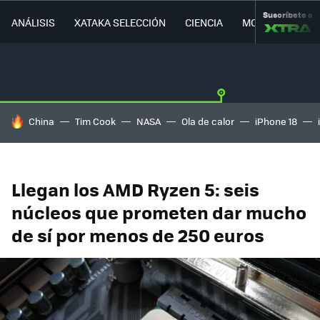
Suscríbete a
ANÁLISIS
XATAKA SELECCIÓN
CIENCIA
MOVILIDAD
HOY SE HABLA DE
China
Tim Cook
NASA
Ola de calor
iPhone 18
Llegan los AMD Ryzen 5: seis
núcleos que prometen dar mucho
de sí por menos de 250 euros