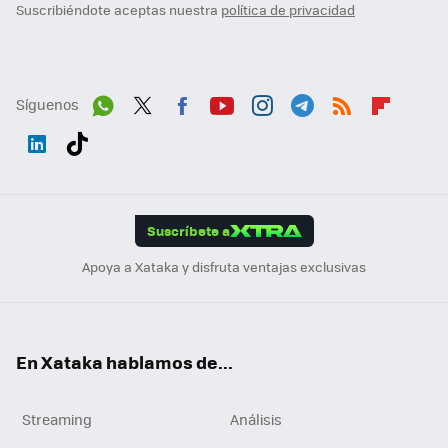
Suscribiéndote aceptas nuestra
política de privacidad
Síguenos
Wh
Twit
Fac
You
Inst
Tele
RSS
Flip
ats
ter
ebo
tub
agr
gra
boa
Link
Tikt
App
ok
e
am
m
rd
edI
ok
Suscríbete a
n
Apoya a Xataka y disfruta ventajas exclusivas
En Xataka hablamos de...
Streaming
Análisis