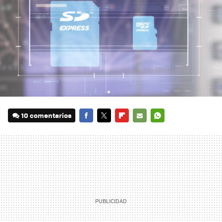
10 comentarios
FACEBOOK
TWITTER
FLIPBOARD
E-
WHATSAPP
MAIL