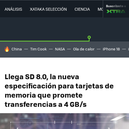
Suscríbete a
ANÁLISIS
XATAKA SELECCIÓN
CIENCIA
MOVILIDAD
HOY SE HABLA DE
China
Tim Cook
NASA
Ola de calor
iPhone 18
Llega SD 8.0, la nueva
especificación para tarjetas de
memoria que promete
transferencias a 4 GB/s