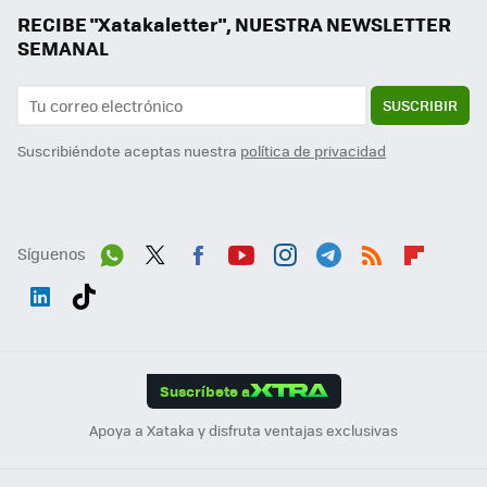
RECIBE "Xatakaletter", NUESTRA NEWSLETTER
SEMANAL
SUSCRIBIR
Suscribiéndote aceptas nuestra
política de privacidad
Síguenos
Wh
Twit
Fac
You
Inst
Tele
RSS
Flip
ats
ter
ebo
tub
agr
gra
boa
Link
Tikt
App
ok
e
am
m
rd
edI
ok
Suscríbete a
n
Apoya a Xataka y disfruta ventajas exclusivas