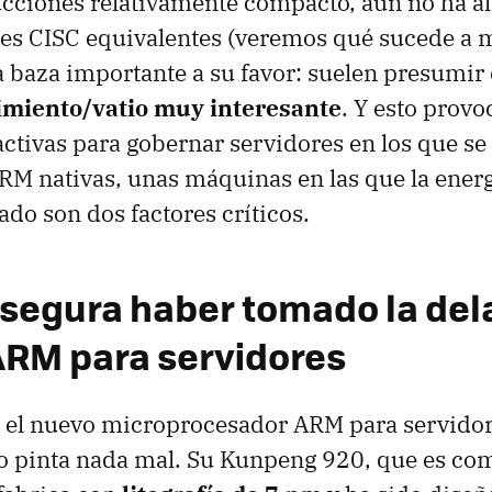
ucciones relativamente compacto, aún no ha a
es CISC equivalentes (veremos qué sucede a m
 baza importante a su favor: suelen presumir
imiento/vatio muy interesante
. Y esto prov
activas para gobernar servidores en los que se
RM nativas, unas máquinas en las que la ene
pado son dos factores críticos.
segura haber tomado la del
ARM para servidores
, el nuevo microprocesador ARM para servidor
o pinta nada mal. Su Kunpeng 920, que es co