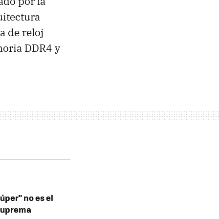
ado por la
itectura
a de reloj
moria DDR4 y
súper" no es el
 suprema