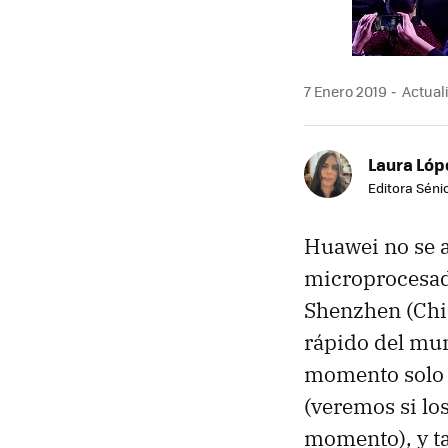
7 Enero 2019
Actuali
Laura Lóp
Editora Sénio
Huawei no se a
microprocesado
Shenzhen (Chi
rápido del mun
momento solo 
(veremos si lo
momento), y t