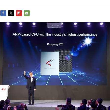
FACEBOOK
TWITTER
FLIPBOARD
E-
MAIL