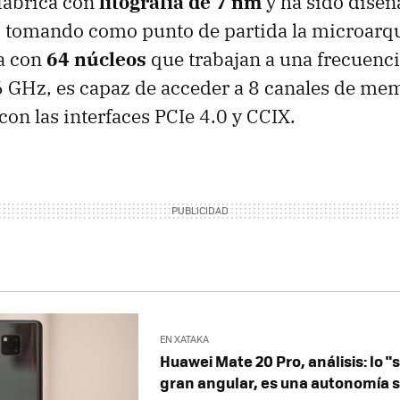
 fabrica con
litografía de 7 nm
y ha sido diseñ
 tomando como punto de partida la microarqu
a con
64 núcleos
que trabajan a una frecuenci
6 GHz, es capaz de acceder a 8 canales de me
con las interfaces PCIe 4.0 y CCIX.
EN XATAKA
Huawei Mate 20 Pro, análisis: lo "
gran angular, es una autonomía