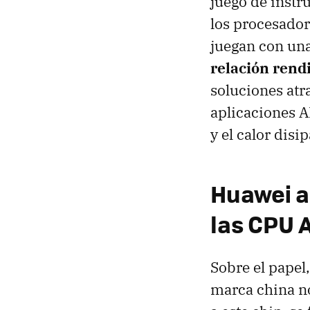
juego de instr
los procesador
juegan con una
relación rend
soluciones atr
aplicaciones A
y el calor disi
Huawei a
las CPU 
Sobre el papel
marca china n