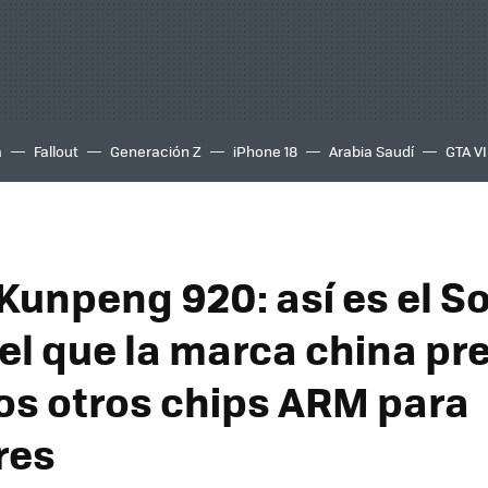
a
Fallout
Generación Z
iPhone 18
Arabia Saudí
GTA VI
Kunpeng 920: así es el So
el que la marca china pr
los otros chips ARM para
res