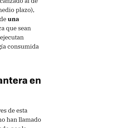
lcanzado al de
edio plazo),
 de
una
oca que sean
 ejecutan
rgía consumida
antera en
es de esta
mo han llamado