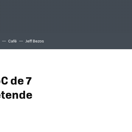
Café
Jeff Bezos
C de 7
etende