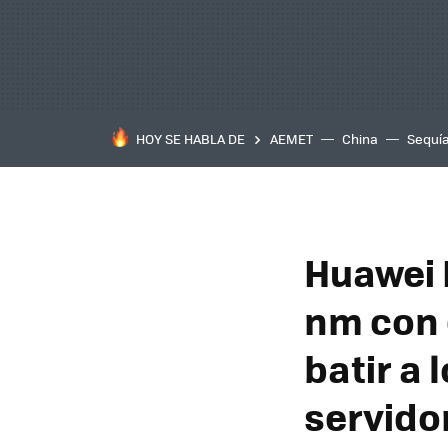
HOY SE HABLA DE
AEMET
China
Sequí
Huawei 
nm con 
batir a 
servido