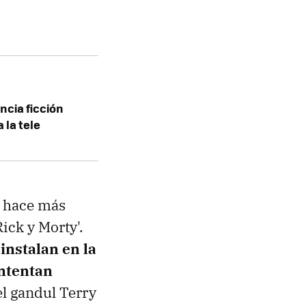
encia ficción
 la tele
a hace más
ick y Morty'.
instalan en la
intentan
 el gandul Terry