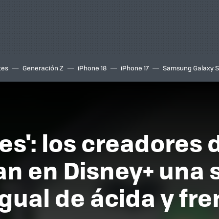
tes
Generación Z
iPhone 18
iPhone 17
Samsung Galaxy 
es': los creadores d
an en Disney+ una 
igual de ácida y fr