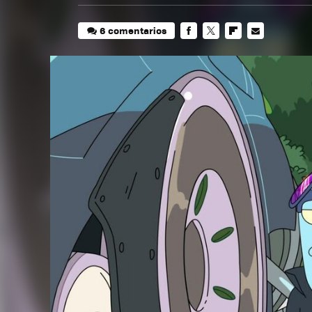
6 comentarios
FACEBOOK
TWITTER
FLIPBOARD
E-
MAIL