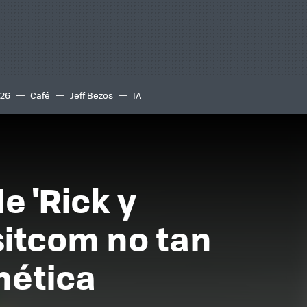
S26
Café
Jeff Bezos
IA
e 'Rick y
sitcom no tan
enética