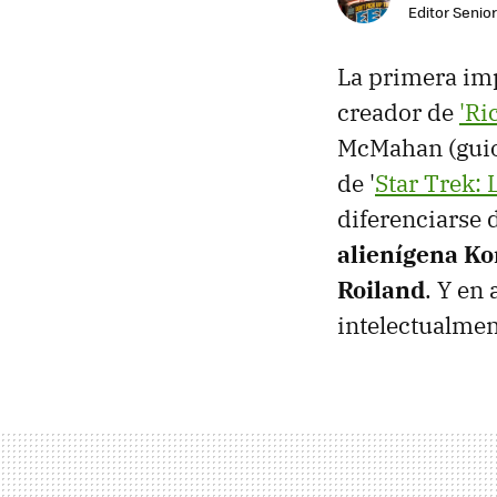
Editor Senio
La primera imp
creador de
'Ri
McMahan (guion
de '
Star Trek:
diferenciarse 
alienígena Kor
Roiland
. Y en
intelectualme