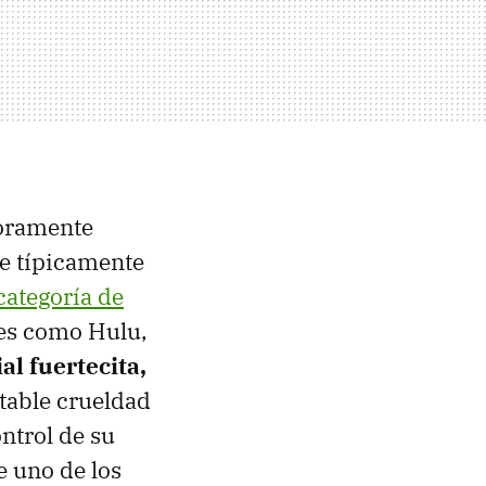
doramente
ie típicamente
categoría de
les como Hulu,
ial fuertecita,
vitable crueldad
ntrol de su
 uno de los