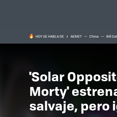
HOY SE HABLA DE
AEMET
China
Bill Ga
'Solar Opposit
Morty' estren
salvaje, pero 