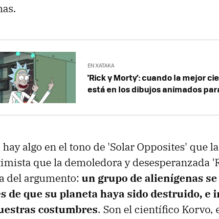
nas.
EN XATAKA
'Rick y Morty': cuando la mejor ci
está en los dibujos animados para
 hay algo en el tono de 'Solar Opposites' que l
imista que la demoledora y desesperanzada 'R
sa del argumento:
un grupo de alienígenas se 
s de que su planeta haya sido destruido, e 
nuestras costumbres
. Son el científico Korvo,