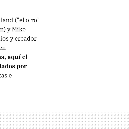
land ("el otro"
n) y Mike
ios y creador
en
s, aquí el
blados por
tas e