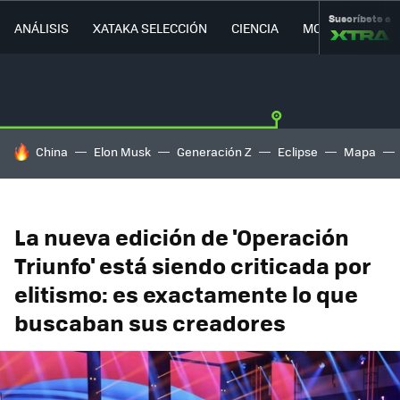
Suscríbete a
ANÁLISIS
XATAKA SELECCIÓN
CIENCIA
MOVILIDAD
HOY SE HABLA DE
China
Elon Musk
Generación Z
Eclipse
Mapa
La nueva edición de 'Operación
Triunfo' está siendo criticada por
elitismo: es exactamente lo que
buscaban sus creadores