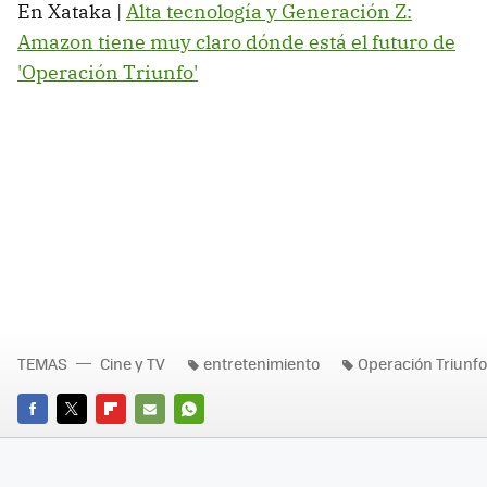
En Xataka |
Alta tecnología y Generación Z:
Amazon tiene muy claro dónde está el futuro de
'Operación Triunfo'
TEMAS
Cine y TV
entretenimiento
Operación Triunfo
FACEBOOK
TWITTER
FLIPBOARD
E-
WHATSAPP
MAIL