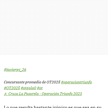
@javierpv_26
Concursante promedio de OT2025
#operaciontriunfo
#OT2025
#otgala0
#ot
♬ Cruza La Pasarela - Operación Triunfo 2023
Lo que resulta bastante irónico es que sea en su