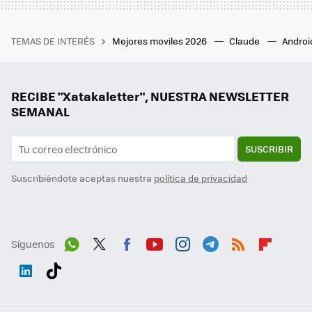
TEMAS DE INTERÉS
Mejores moviles 2026
Claude
Androi
RECIBE "Xatakaletter", NUESTRA NEWSLETTER
SEMANAL
SUSCRIBIR
Suscribiéndote aceptas nuestra
política de privacidad
Síguenos
Wh
Twit
Fac
You
Inst
Tele
RSS
Flip
ats
ter
ebo
tub
agr
gra
boa
Link
Tikt
App
ok
e
am
m
rd