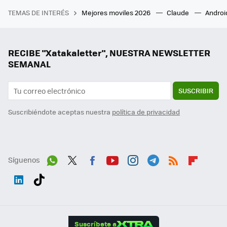
TEMAS DE INTERÉS
Mejores moviles 2026
Claude
Androi
RECIBE "Xatakaletter", NUESTRA NEWSLETTER
SEMANAL
SUSCRIBIR
Suscribiéndote aceptas nuestra
política de privacidad
Síguenos
Wh
Twit
Fac
You
Inst
Tele
RSS
Flip
ats
ter
ebo
tub
agr
gra
boa
Link
Tikt
App
ok
e
am
m
rd
edI
ok
Suscríbete a
n