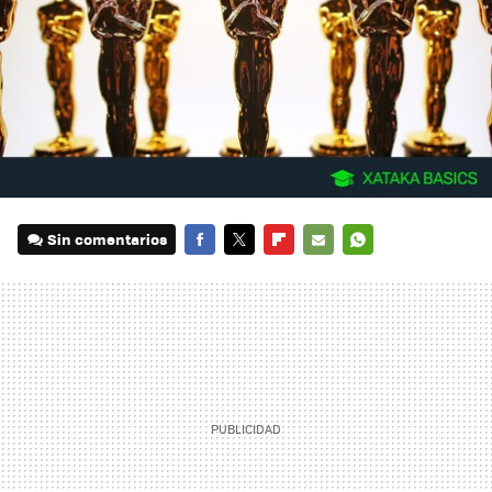
Sin comentarios
FACEBOOK
TWITTER
FLIPBOARD
E-
WHATSAPP
MAIL