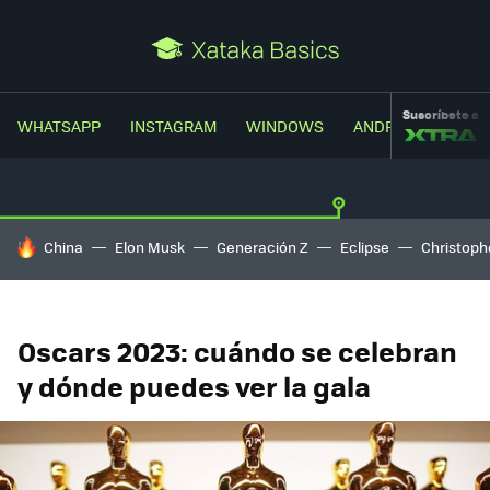
Suscríbete a
WHATSAPP
INSTAGRAM
WINDOWS
ANDROID
TRUC
HOY SE HABLA DE
China
Elon Musk
Generación Z
Eclipse
Christoph
Oscars 2023: cuándo se celebran
y dónde puedes ver la gala