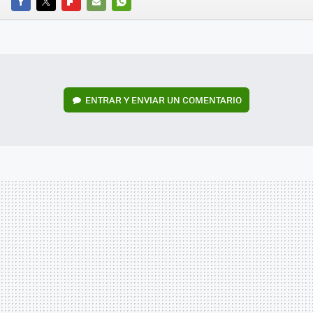
FACEBOOK
TWITTER
FLIPBOARD
E-
WHATSAPP
MAIL
ENTRAR Y ENVIAR UN COMENTARIO