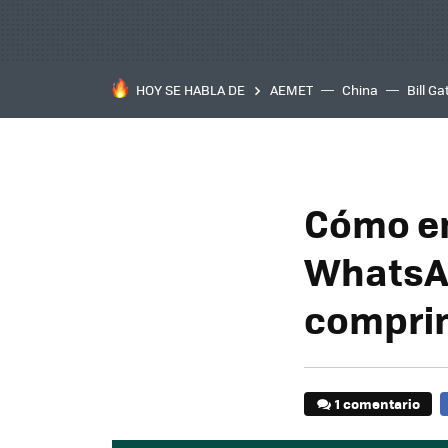
HOY SE HABLA DE
AEMET
China
Bill Ga
Cómo en
WhatsAp
compri
1 comentario