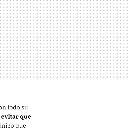
con todo su
a
evitar que
único que