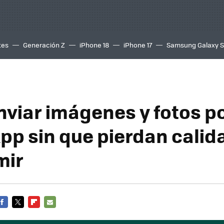
tes
Generación Z
iPhone 18
iPhone 17
Samsung Galaxy 
viar imágenes y fotos p
p sin que pierdan calida
mir
FACEBOOK
TWITTER
FLIPBOARD
E-