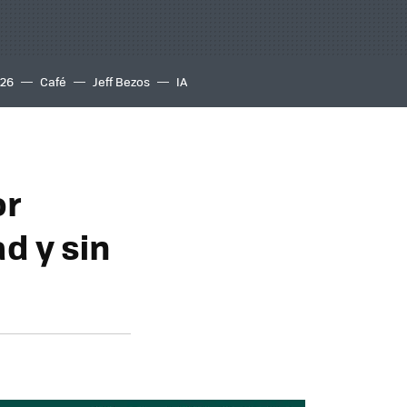
S26
Café
Jeff Bezos
IA
or
d y sin