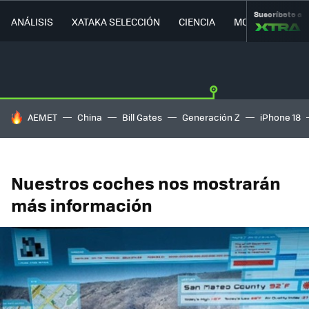
Suscríbete a
ANÁLISIS
XATAKA SELECCIÓN
CIENCIA
MOVILIDAD
HOY SE HABLA DE
AEMET
China
Bill Gates
Generación Z
iPhone 18
Nuestros coches nos mostrarán
más información