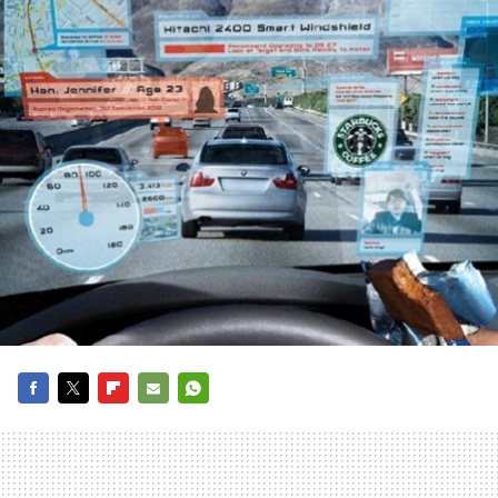
FACEBOOK
TWITTER
FLIPBOARD
E-
WHATSAPP
MAIL