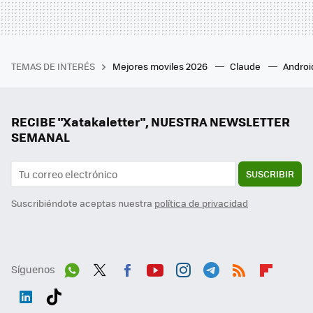
TEMAS DE INTERÉS
Mejores moviles 2026
Claude
Androi
RECIBE "Xatakaletter", NUESTRA NEWSLETTER
SEMANAL
SUSCRIBIR
Suscribiéndote aceptas nuestra
política de privacidad
Síguenos
Wh
Twit
Fac
You
Inst
Tele
RSS
Flip
ats
ter
ebo
tub
agr
gra
boa