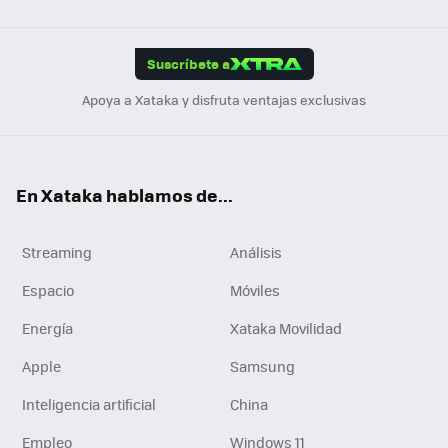
Link
Tikt
App
ok
e
am
m
rd
edI
ok
Suscríbete a
n
Apoya a Xataka y disfruta ventajas exclusivas
En Xataka hablamos de...
Streaming
Análisis
Espacio
Móviles
Energía
Xataka Movilidad
Apple
Samsung
Inteligencia artificial
China
Empleo
Windows 11