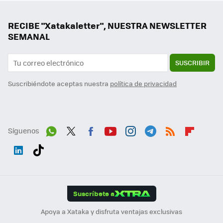
RECIBE "Xatakaletter", NUESTRA NEWSLETTER
SEMANAL
SUSCRIBIR
Suscribiéndote aceptas nuestra
política de privacidad
Síguenos
Wh
Twit
Fac
You
Inst
Tele
RSS
Flip
ats
ter
ebo
tub
agr
gra
boa
Link
Tikt
App
ok
e
am
m
rd
edI
ok
Suscríbete a
n
Apoya a Xataka y disfruta ventajas exclusivas