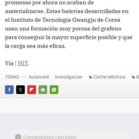
promesas por ahora no acaban de
materializarse. Estas baterías desarrolladas en
el Instituto de Tecnología Gwangju de Corea
usan una formación muy porosa del grafeno
para conseguir la mayor superficie posible y que
la carga sea más eficaz.
Vía |
MIT
.
TEMAS
Automóvil
Investigación
Coche eléctrico
B
FACEBOOK
TWITTER
FLIPBOARD
E-
WHATSAPP
MAIL
Comentarios cerrados