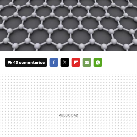
43 comentarios
FACEBOOK
TWITTER
FLIPBOARD
E-
WHATSAPP
MAIL