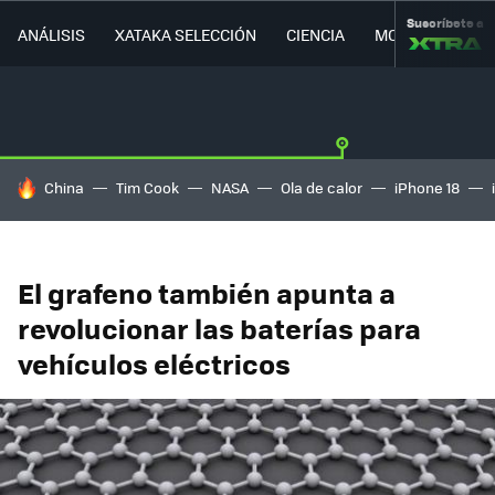
Suscríbete a
ANÁLISIS
XATAKA SELECCIÓN
CIENCIA
MOVILIDAD
HOY SE HABLA DE
China
Tim Cook
NASA
Ola de calor
iPhone 18
El grafeno también apunta a
revolucionar las baterías para
vehículos eléctricos