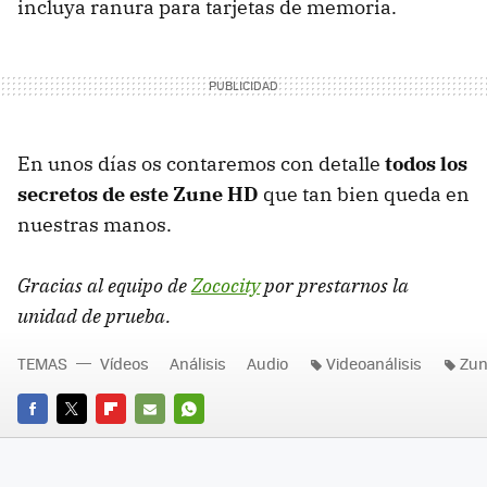
incluya ranura para tarjetas de memoria.
En unos días os contaremos con detalle
todos los
secretos de este Zune HD
que tan bien queda en
nuestras manos.
Gracias al equipo de
Zococity
por prestarnos la
unidad de prueba.
TEMAS
Vídeos
Análisis
Audio
Videoanálisis
Zun
FACEBOOK
TWITTER
FLIPBOARD
E-
WHATSAPP
MAIL