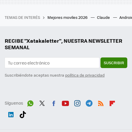
TEMAS DE INTERÉS
Mejores moviles 2026
Claude
Androi
RECIBE "Xatakaletter", NUESTRA NEWSLETTER
SEMANAL
SUSCRIBIR
Suscribiéndote aceptas nuestra
política de privacidad
Síguenos
Wh
Twit
Fac
You
Inst
Tele
RSS
Flip
ats
ter
ebo
tub
agr
gra
boa
Link
Tikt
App
ok
e
am
m
rd