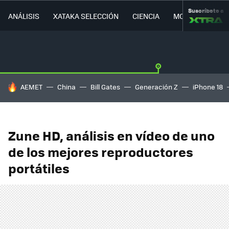
Suscríbete a
ANÁLISIS
XATAKA SELECCIÓN
CIENCIA
MOVILIDAD
HOY SE HABLA DE
AEMET
China
Bill Gates
Generación Z
iPhone 18
Zune HD, análisis en vídeo de uno
de los mejores reproductores
portátiles