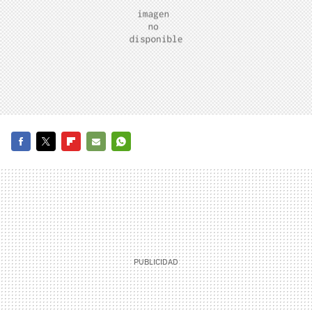
FACEBOOK
TWITTER
FLIPBOARD
E-
WHATSAPP
MAIL