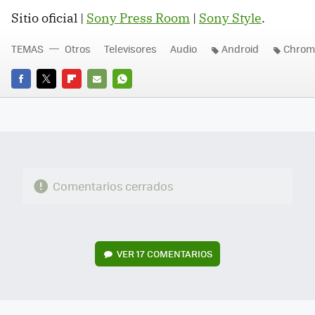
Sitio oficial |
Sony Press Room
|
Sony Style
.
TEMAS
Otros
Televisores
Audio
Android
Chrom
FACEBOOK
TWITTER
FLIPBOARD
E-
WHATSAPP
MAIL
Comentarios cerrados
VER
17 COMENTARIOS