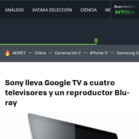
Suscríbete a
ANÁLISIS
XATAKA SELECCIÓN
CIENCIA
MOVILIDAD
HOY SE HABLA DE
AEMET
China
Generación Z
iPhone 17
Samsung G
Sony lleva Google TV a cuatro
televisores y un reproductor Blu-
ray