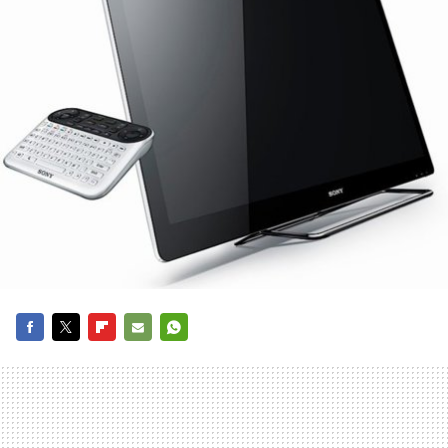
FACEBOOK
TWITTER
FLIPBOARD
E-
WHATSAPP
MAIL