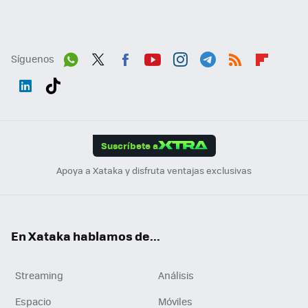
Síguenos
Wh
Twit
Fac
You
Inst
Tele
RSS
Flip
ats
ter
ebo
tub
agr
gra
boa
Link
Tikt
App
ok
e
am
m
rd
edI
ok
Suscríbete a
n
Apoya a Xataka y disfruta ventajas exclusivas
En Xataka hablamos de...
Streaming
Análisis
Espacio
Móviles