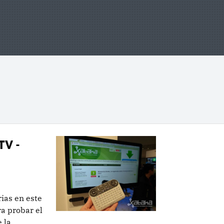
TV -
rias en este
ra probar el
 la