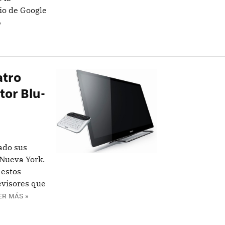
io de Google
»
atro
tor Blu-
ado sus
 Nueva York.
 estos
evisores que
ER MÁS »