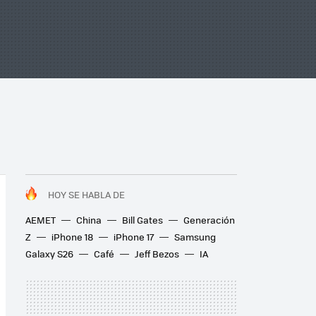
HOY SE HABLA DE
AEMET
China
Bill Gates
Generación
Z
iPhone 18
iPhone 17
Samsung
Galaxy S26
Café
Jeff Bezos
IA