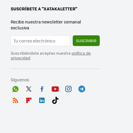
SUSCRÍBETE A "XATAKALETTER"
Recibe nuestra newsletter semanal
exclusiva
SUSCRIBIR
Suscribiéndote aceptas nuestra
política de
privacidad
Síguenos
Wh
Twit
Fac
You
Inst
Tele
ats
ter
ebo
tub
agr
gra
RSS
Flip
Link
Tikt
App
ok
e
am
m
boa
edI
ok
rd
n