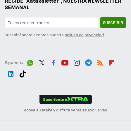
RECIBE "Xatakaletter", NUESTRA NEWSLETTER
SEMANAL
SUSCRIBIR
Suscribiéndote aceptas nuestra
política de privacidad
Síguenos
Wh
Twit
Fac
You
Inst
Tele
RSS
Flip
ats
ter
ebo
tub
agr
gra
boa
Link
Tikt
App
ok
e
am
m
rd
edI
ok
Suscríbete a
n
Apoya a Xataka y disfruta ventajas exclusivas