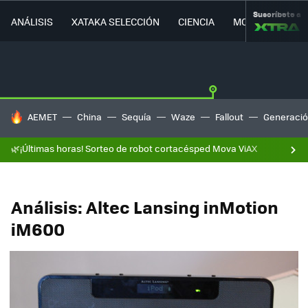
Suscríbete a
ANÁLISIS
XATAKA SELECCIÓN
CIENCIA
MOVILIDAD
HOY SE HABLA DE
AEMET
China
Sequía
Waze
Fallout
Generació
🌿¡Últimas horas! Sorteo de robot cortacésped Mova ViAX
Análisis: Altec Lansing inMotion
iM600