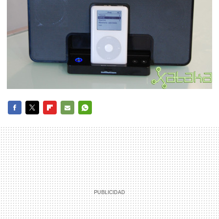
FACEBOOK
TWITTER
FLIPBOARD
E-
WHATSAPP
MAIL