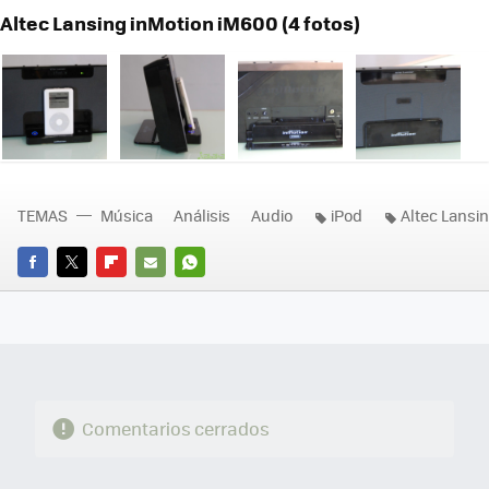
Altec Lansing inMotion iM600 (4 fotos)
TEMAS
Música
Análisis
Audio
iPod
Altec Lansi
FACEBOOK
TWITTER
FLIPBOARD
E-
WHATSAPP
MAIL
Comentarios cerrados