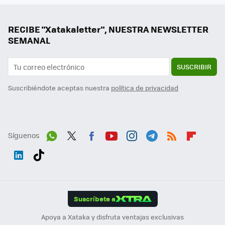
RECIBE "Xatakaletter", NUESTRA NEWSLETTER
SEMANAL
SUSCRIBIR
Suscribiéndote aceptas nuestra
política de privacidad
Síguenos
Wh
Twit
Fac
You
Inst
Tele
RSS
Flip
ats
ter
ebo
tub
agr
gra
boa
Link
Tikt
App
ok
e
am
m
rd
edI
ok
Suscríbete a
n
Apoya a Xataka y disfruta ventajas exclusivas