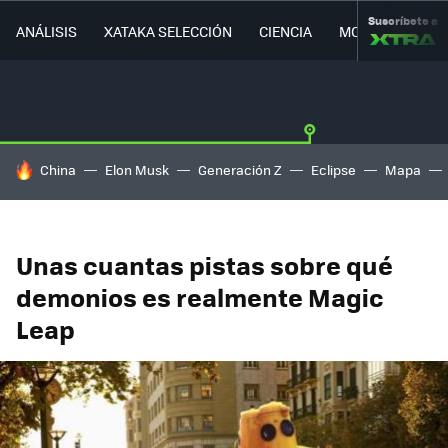
Suscríbete a
ANÁLISIS
XATAKA SELECCIÓN
CIENCIA
MOVILIDAD
HOY SE HABLA DE
China
Elon Musk
Generación Z
Eclipse
Mapa
Unas cuantas pistas sobre qué
demonios es realmente Magic
Leap