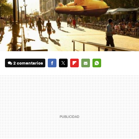
2 comentarios
FACEBOOK
TWITTER
FLIPBOARD
E-
WHATSAPP
MAIL