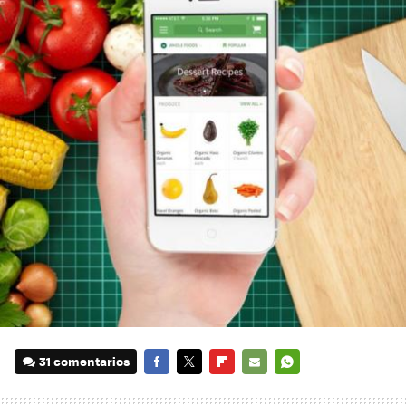
31 comentarios
FACEBOOK
TWITTER
FLIPBOARD
E-
WHATSAPP