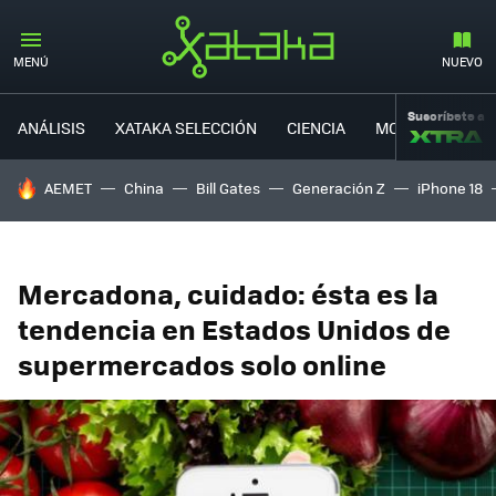
MENÚ
NUEVO
Suscríbete a
ANÁLISIS
XATAKA SELECCIÓN
CIENCIA
MOVILIDAD
HOY SE HABLA DE
AEMET
China
Bill Gates
Generación Z
iPhone 18
Mercadona, cuidado: ésta es la
tendencia en Estados Unidos de
supermercados solo online