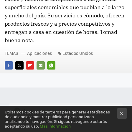
superficiales comerciales que pueblan a lo largo
y ancho del país. Su servicio es cómodo, ofrecen
productos frescos y a precios competitivos y
entregan a casa en cuestión de horas. Tomad
buena nota.
TEMAS
Aplicaciones
Estados Unidos
FACEBOOK
TWITTER
FLIPBOARD
E-
WHATSAPP
MAIL
Comentarios cerrados
Utilizamos cookies de terceros para generar estadísticas
de audiencia y mostrar publicidad personalizada
analizando tu navegación. Si sigues navegando estarás
aceptando su uso.
Más información