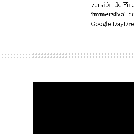
versión de Fir
immersiva
" c
Google DayDr