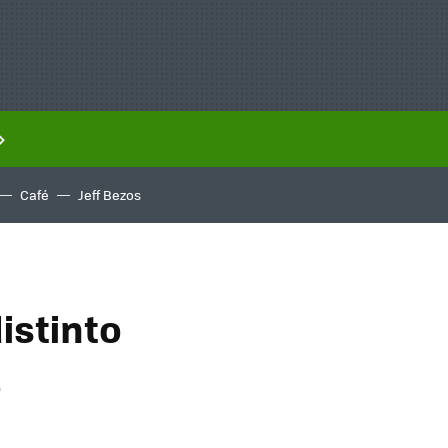
Café
Jeff Bezos
istinto
a