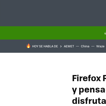
HOY SE HABLA DE
AEMET
China
Waze
Firefox 
y pensa
disfruta