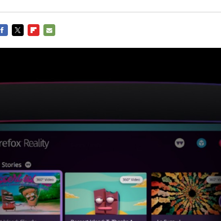
FACEBOOK
TWITTER
FLIPBOARD
E-
MAIL