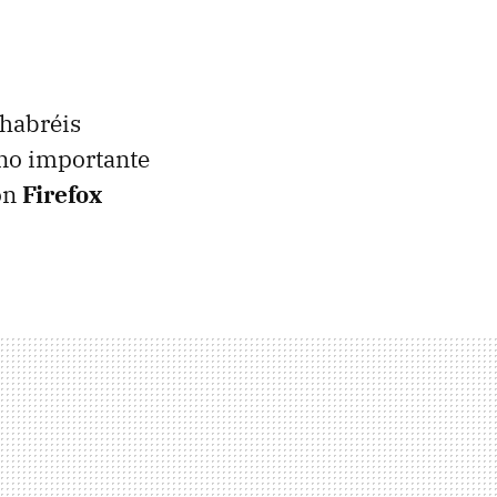
 habréis
no importante
on
Firefox