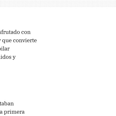
sfrutado con
y que convierte
ilar
idos y
staban
a primera