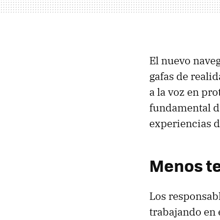
El nuevo naveg
gafas de reali
a la voz en pr
fundamental d
experiencias de
Menos te
Los responsabl
trabajando en e