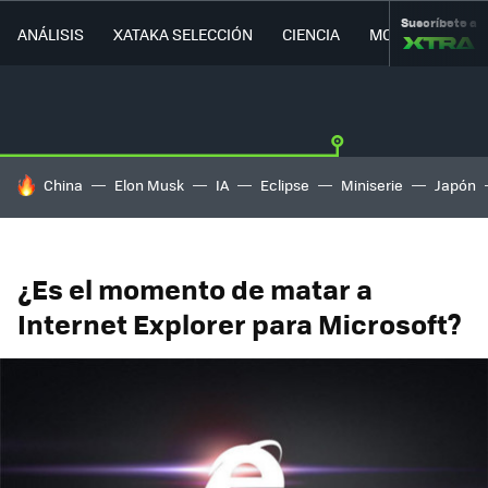
Suscríbete a
ANÁLISIS
XATAKA SELECCIÓN
CIENCIA
MOVILIDAD
HOY SE HABLA DE
China
Elon Musk
IA
Eclipse
Miniserie
Japón
¿Es el momento de matar a
Internet Explorer para Microsoft?