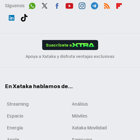
Síguenos
Wh
Twit
Fac
You
Inst
Tele
RSS
Flip
ats
ter
ebo
tub
agr
gra
boa
Link
Tikt
App
ok
e
am
m
rd
edI
ok
Suscríbete a
n
Apoya a Xataka y disfruta ventajas exclusivas
En Xataka hablamos de...
Streaming
Análisis
Espacio
Móviles
Energía
Xataka Movilidad
Apple
Samsung