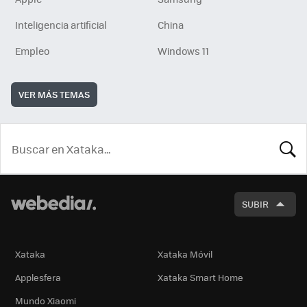
Inteligencia artificial
China
Empleo
Windows 11
VER MÁS TEMAS
BUSCA
SUBIR
Xataka
Xataka Móvil
Applesfera
Xataka Smart Home
Mundo Xiaomi