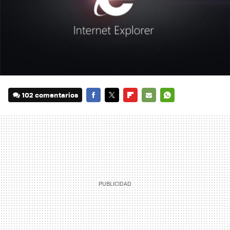
102 comentarios
FACEBOOK
TWITTER
FLIPBOARD
E-
WHATSAPP
MAIL