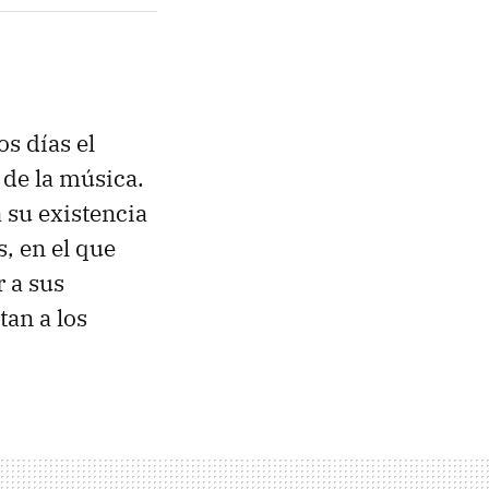
s días el
a de la música.
 su existencia
, en el que
 a sus
tan a los