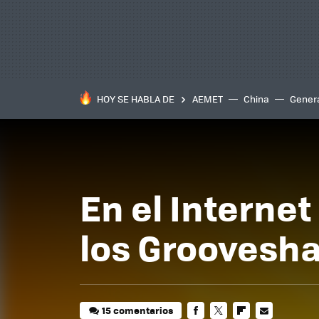
HOY SE HABLA DE
AEMET
China
Gener
En el Internet
los Groovesh
15 comentarios