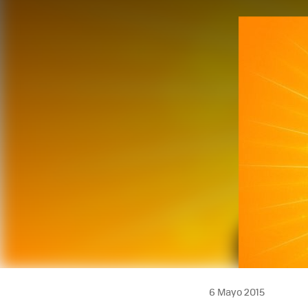
FACEBOOK
TWITTER
FLIPBOARD
E-
MAIL
6 Mayo 2015