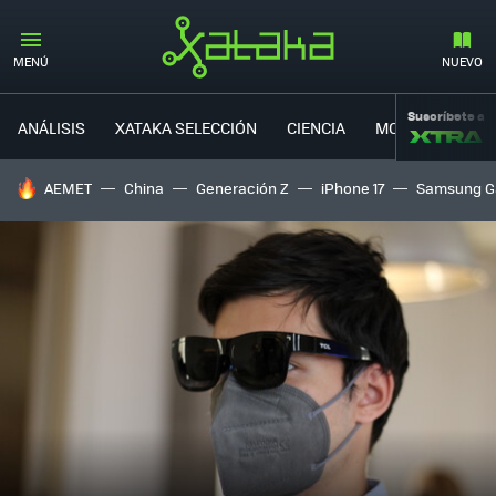
MENÚ
NUEVO
Suscríbete a
ANÁLISIS
XATAKA SELECCIÓN
CIENCIA
MOVILIDAD
HOY SE HABLA DE
AEMET
China
Generación Z
iPhone 17
Samsung G