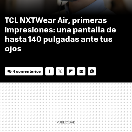
TCL NXTWear Air, primeras
impresiones: una pantalla de
hasta 140 pulgadas ante tus
ojos
4 comentarios
FACEBOOK
TWITTER
FLIPBOARD
E-
WHATSAPP
MAIL