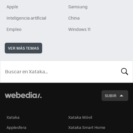
Apple
Samsung
Inteligencia artificial
China
Empleo
Windows 11
VER MÁS TEMAS
BUSCA
SUBIR
Xataka
Xataka Móvil
Applesfera
Xataka Smart Home