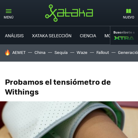
MENÚ
NUEVO
Suscríbete a
ANÁLISIS
XATAKA SELECCIÓN
CIENCIA
MOVILIDAD
HOY SE HABLA DE
AEMET
China
Sequía
Waze
Fallout
Generació
Probamos el tensiómetro de
Withings