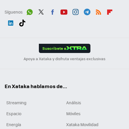
Síguenos
Wh
Twit
Fac
You
Inst
Tele
RSS
Flip
ats
ter
ebo
tub
agr
gra
boa
Link
Tikt
App
ok
e
am
m
rd
edI
ok
Suscríbete a
n
Apoya a Xataka y disfruta ventajas exclusivas
En Xataka hablamos de...
Streaming
Análisis
Espacio
Móviles
Energía
Xataka Movilidad