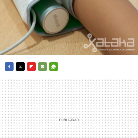
FACEBOOK
TWITTER
FLIPBOARD
E-
WHATSAPP
MAIL