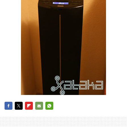
FACEBOOK
TWITTER
FLIPBOARD
E-
WHATSAPP
MAIL