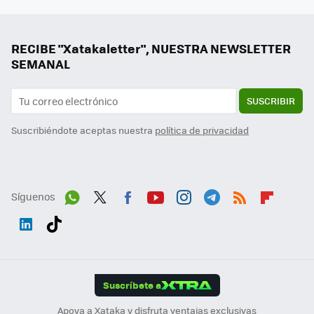
RECIBE "Xatakaletter", NUESTRA NEWSLETTER
SEMANAL
SUSCRIBIR
Suscribiéndote aceptas nuestra
política de privacidad
Síguenos
Wh
Twit
Fac
You
Inst
Tele
RSS
Flip
ats
ter
ebo
tub
agr
gra
boa
Link
Tikt
App
ok
e
am
m
rd
edI
ok
Suscríbete a
n
Apoya a Xataka y disfruta ventajas exclusivas