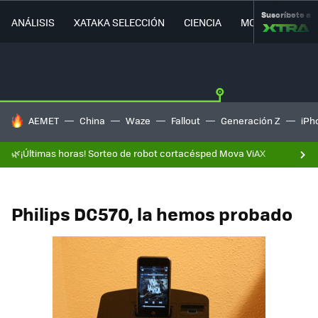
Suscríbete a
ANÁLISIS
XATAKA SELECCIÓN
CIENCIA
MOVILIDAD
HOY SE HABLA DE
AEMET
China
Waze
Fallout
Generación Z
iPh
🌿¡Últimas horas! Sorteo de robot cortacésped Mova ViAX
Philips DC570, la hemos probado