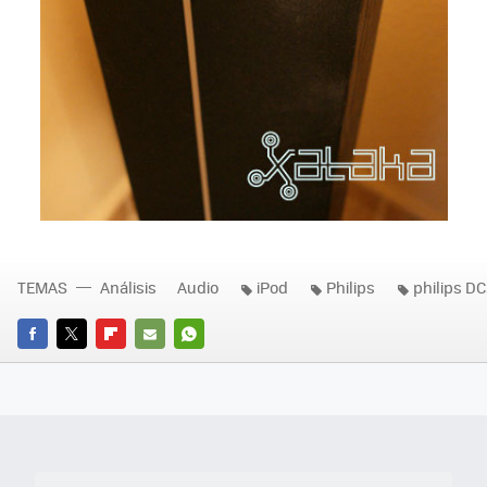
TEMAS
Análisis
Audio
iPod
Philips
philips D
FACEBOOK
TWITTER
FLIPBOARD
E-
WHATSAPP
MAIL