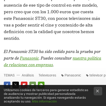
ausencia de ese tipo de control en este modelo,
pero creo que con los 1.000 euros que cuesta
este Panasonic ST30, con pocos televisores más
vas a poder sentir el cine y contenido de alta
definición con la calidad que nosotros hemos
sentido.
El Panasonic ST30 ha sido cedido para la prueba por
parte de
Panasonic
. Puedes consultar
nuestra política
de relaciones con empresas
.
TEMAS
Análisis
Televisores
Panasonic
televisor 
Utilizamos cookies de terceros para generar estadísticas
FACEBOOK
TWITTER
FLIPBOARD
E-
WHATSAPP
de audiencia y mostrar publicidad personalizada
analizando tu navegación. Si sigues navegando estarás
MAIL
aceptando su uso.
Más información