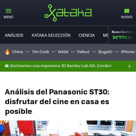
MENÚ
NUEVO
Suscríbete a
ANÁLISIS
XATAKA SELECCIÓN
CIENCIA
MOVILIDAD
HOY SE HABLA DE
China
Tim Cook
NASA
Fallout
Bugatti
iPhone 
🖨️ ¡Sorteamos una impresora 3D Bambu Lab A2L Combo!
Análisis del Panasonic ST30:
disfrutar del cine en casa es
posible