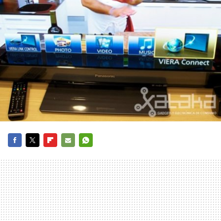
FACEBOOK
TWITTER
FLIPBOARD
E-
WHATSAPP
MAIL