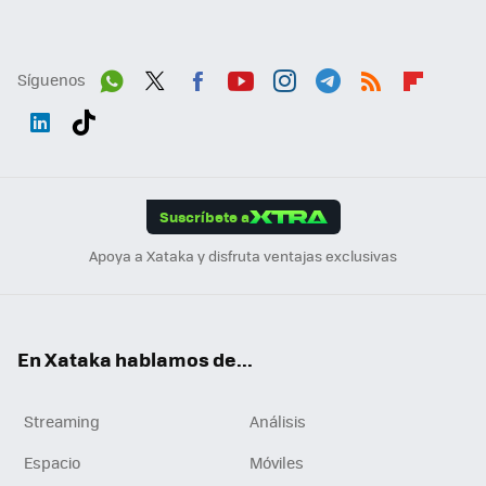
Síguenos
Wh
Twit
Fac
You
Inst
Tele
RSS
Flip
ats
ter
ebo
tub
agr
gra
boa
Link
Tikt
App
ok
e
am
m
rd
edI
ok
Suscríbete a
n
Apoya a Xataka y disfruta ventajas exclusivas
En Xataka hablamos de...
Streaming
Análisis
Espacio
Móviles