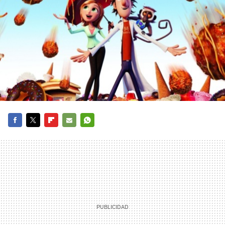
FACEBOOK
TWITTER
FLIPBOARD
E-
WHATSAPP
MAIL