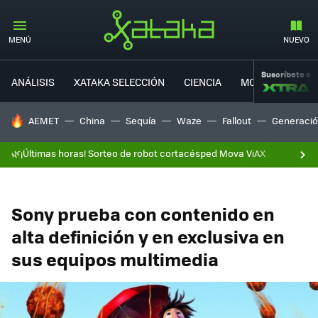
MENÚ
NUEVO
Suscríbete a
ANÁLISIS
XATAKA SELECCIÓN
CIENCIA
MOVILIDAD
HOY SE HABLA DE
AEMET
China
Sequía
Waze
Fallout
Generació
🌿¡Últimas horas! Sorteo de robot cortacésped Mova ViAX
Sony prueba con contenido en
alta definición y en exclusiva en
sus equipos multimedia