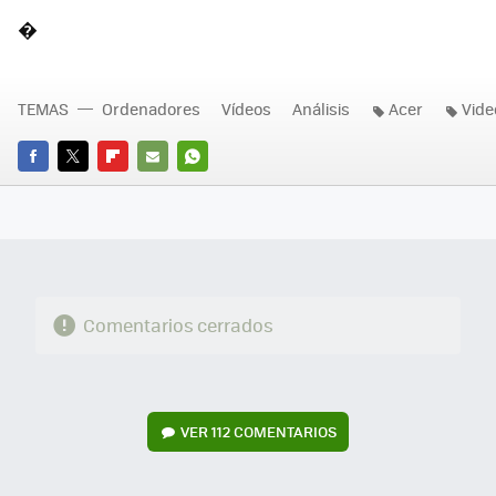
�
TEMAS
Ordenadores
Vídeos
Análisis
Acer
Vide
FACEBOOK
TWITTER
FLIPBOARD
E-
WHATSAPP
MAIL
Comentarios cerrados
VER
112 COMENTARIOS