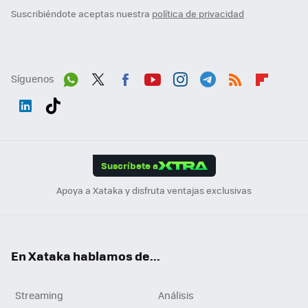
Suscribiéndote aceptas nuestra
política de privacidad
Síguenos
Wh
Twit
Fac
You
Inst
Tele
RSS
Flip
ats
ter
ebo
tub
agr
gra
boa
Link
Tikt
App
ok
e
am
m
rd
edI
ok
Suscríbete a
n
Apoya a Xataka y disfruta ventajas exclusivas
En Xataka hablamos de...
Streaming
Análisis