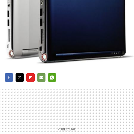
FACEBOOK
TWITTER
FLIPBOARD
E-
WHATSAPP
MAIL