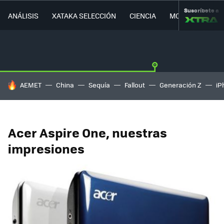
Suscríbete a
ANÁLISIS
XATAKA SELECCIÓN
CIENCIA
MOVILIDAD
HOY SE HABLA DE
AEMET
China
Sequía
Fallout
Generación Z
iP
Acer Aspire One, nuestras
impresiones