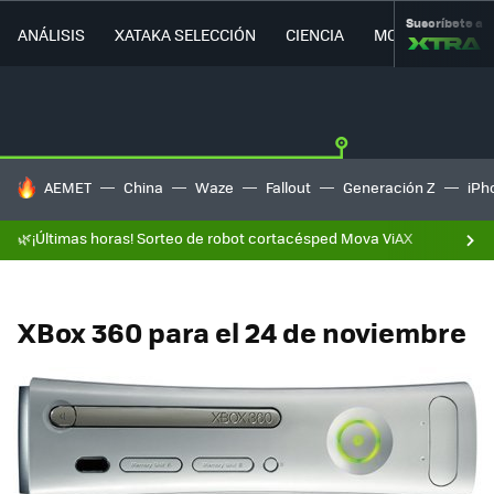
Suscríbete a
ANÁLISIS
XATAKA SELECCIÓN
CIENCIA
MOVILIDAD
HOY SE HABLA DE
AEMET
China
Waze
Fallout
Generación Z
iPh
🌿¡Últimas horas! Sorteo de robot cortacésped Mova ViAX
XBox 360 para el 24 de noviembre