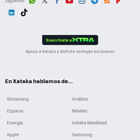
Síguenos
Wh
Twit
Fac
You
Inst
Tele
RSS
Flip
ats
ter
ebo
tub
agr
gra
boa
Link
Tikt
App
ok
e
am
m
rd
edI
ok
Suscríbete a
n
Apoya a Xataka y disfruta ventajas exclusivas
En Xataka hablamos de...
Streaming
Análisis
Espacio
Móviles
Energía
Xataka Movilidad
Apple
Samsung