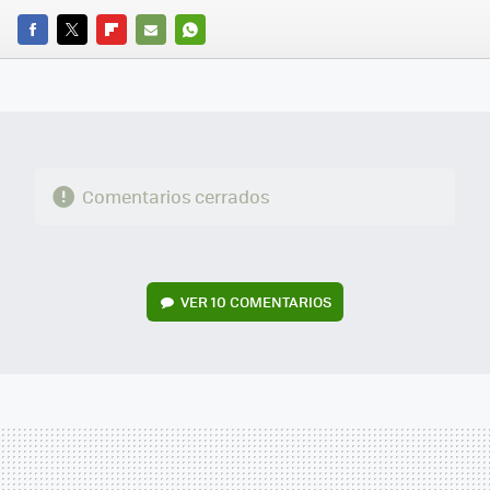
FACEBOOK
TWITTER
FLIPBOARD
E-
WHATSAPP
MAIL
Comentarios cerrados
VER
10 COMENTARIOS