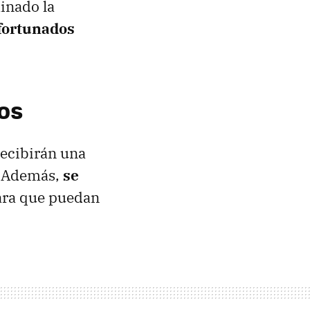
inado la
afortunados
dos
recibirán una
. Además,
se
para que puedan