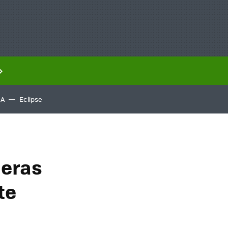
IA
Eclipse
meras
te