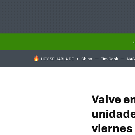
HOY SE HABLA DE
China
Tim Cook
NAS
Valve e
unidade
viernes