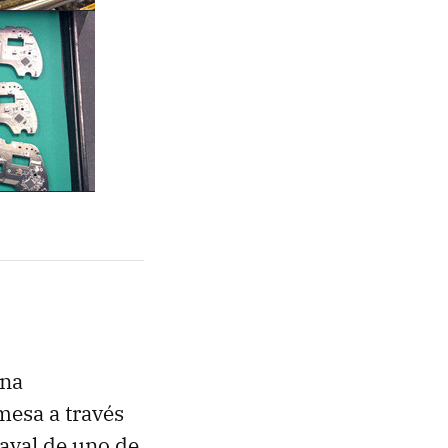
una
mesa a través
aval de uno de