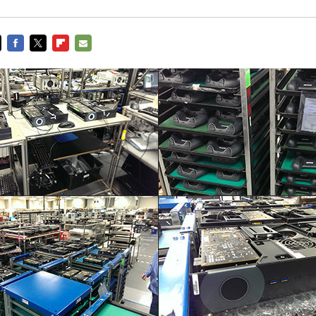
FACEBOOK
TWITTER
FLIPBOARD
E-
MAIL