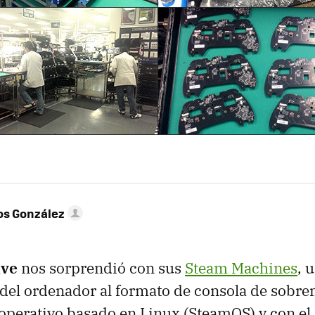
os González
lve
nos sorprendió con sus
Steam Machines
, 
el ordenador al formato de consola de sobre
operativo basado en Linux (SteamOS) y con el 