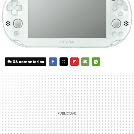
38 comentarios
FACEBOOK
TWITTER
FLIPBOARD
E-
WHATSAPP
MAIL