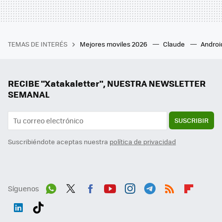
TEMAS DE INTERÉS
Mejores moviles 2026
Claude
Androi
RECIBE "Xatakaletter", NUESTRA NEWSLETTER
SEMANAL
SUSCRIBIR
Suscribiéndote aceptas nuestra
política de privacidad
Síguenos
Wh
Twit
Fac
You
Inst
Tele
RSS
Flip
ats
ter
ebo
tub
agr
gra
boa
Link
Tikt