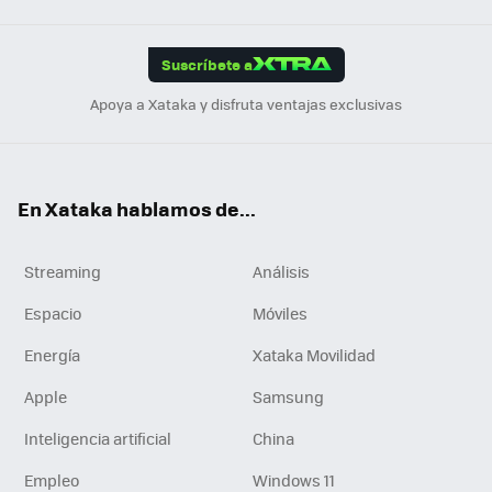
App
ok
e
am
m
rd
edI
ok
Suscríbete a
n
Apoya a Xataka y disfruta ventajas exclusivas
En Xataka hablamos de...
Streaming
Análisis
Espacio
Móviles
Energía
Xataka Movilidad
Apple
Samsung
Inteligencia artificial
China
Empleo
Windows 11