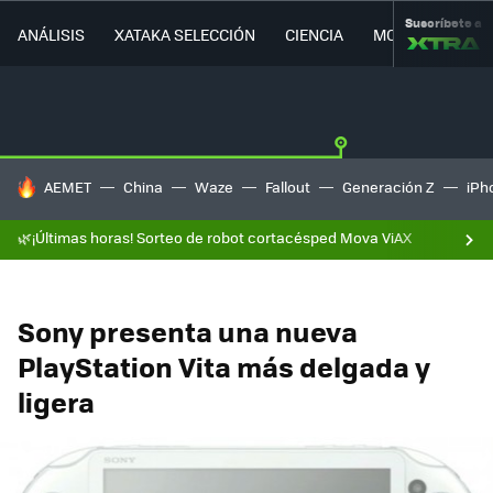
Suscríbete a
ANÁLISIS
XATAKA SELECCIÓN
CIENCIA
MOVILIDAD
HOY SE HABLA DE
AEMET
China
Waze
Fallout
Generación Z
iPh
🌿¡Últimas horas! Sorteo de robot cortacésped Mova ViAX
Sony presenta una nueva
PlayStation Vita más delgada y
ligera