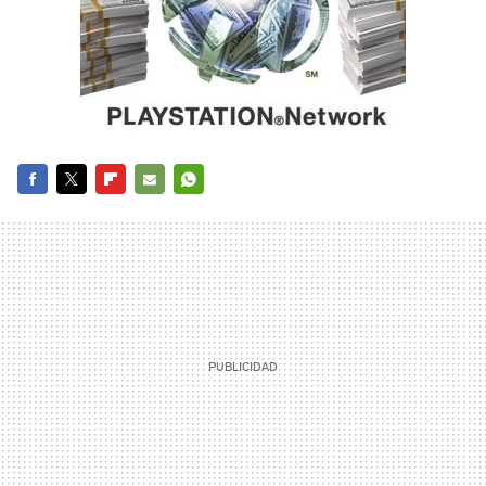
FACEBOOK
TWITTER
FLIPBOARD
E-
WHATSAPP
MAIL