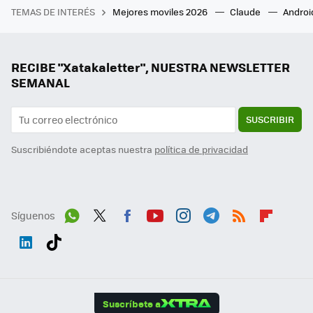
TEMAS DE INTERÉS
Mejores moviles 2026
Claude
Androi
RECIBE "Xatakaletter", NUESTRA NEWSLETTER
SEMANAL
SUSCRIBIR
Suscribiéndote aceptas nuestra
política de privacidad
Síguenos
Wh
Twit
Fac
You
Inst
Tele
RSS
Flip
ats
ter
ebo
tub
agr
gra
boa
Link
Tikt
App
ok
e
am
m
rd
edI
ok
Suscríbete a
n