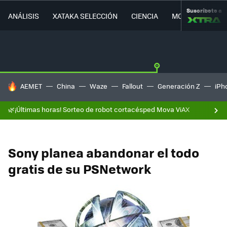
Suscríbete a
ANÁLISIS
XATAKA SELECCIÓN
CIENCIA
MOVILIDAD
HOY SE HABLA DE
AEMET
China
Waze
Fallout
Generación Z
iPh
🌿¡Últimas horas! Sorteo de robot cortacésped Mova ViAX
Sony planea abandonar el todo
gratis de su PSNetwork