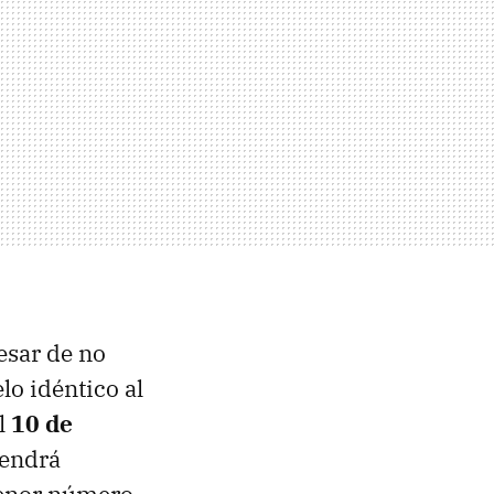
esar de no
lo idéntico al
l
10 de
tendrá