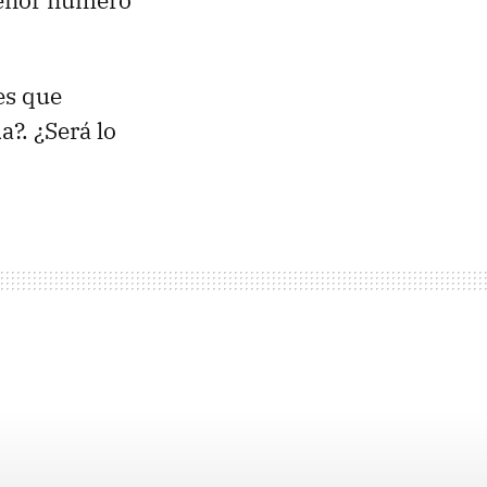
menor número
es que
?. ¿Será lo