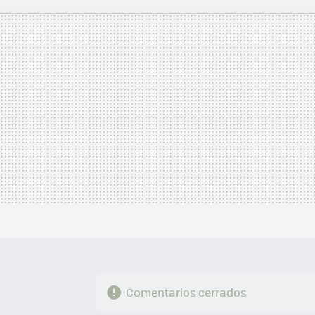
FACEBOOK
TWITTER
FLIPBOARD
E-
MAIL
Comentarios cerrados