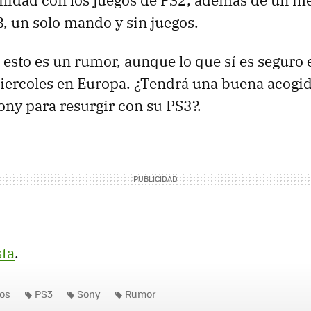
ilidad con los juegos de PS2, además de un 
, un solo mando y sin juegos.
 esto es un rumor, aunque lo que sí es seguro 
iercoles en Europa. ¿Tendrá una buena acogida
ony para resurgir con su PS3?.
sta
.
os
PS3
Sony
Rumor