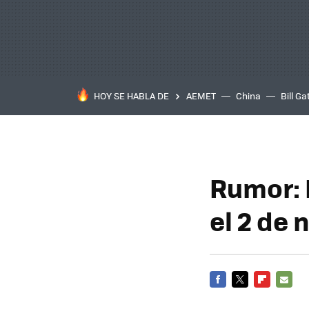
HOY SE HABLA DE
AEMET
China
Bill Ga
Rumor: 
el 2 de
FACEBOOK
TWITTER
FLIPBOARD
E-