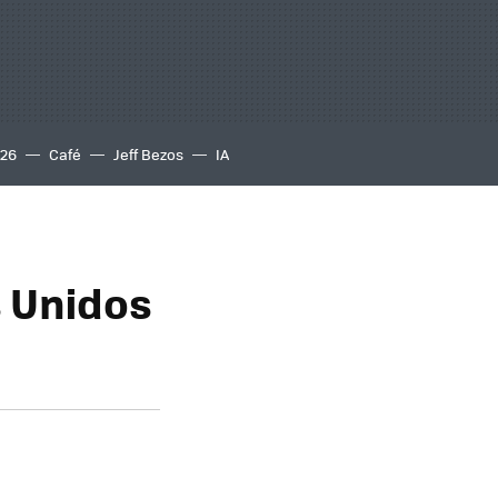
S26
Café
Jeff Bezos
IA
s Unidos