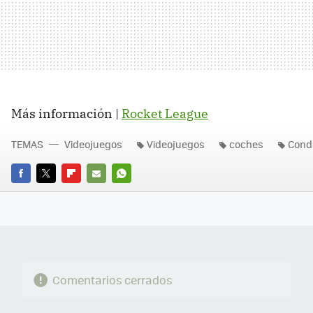
Más información |
Rocket League
TEMAS
Videojuegos
Videojuegos
coches
Cond
FACEBOOK
TWITTER
FLIPBOARD
E-
WHATSAPP
MAIL
Comentarios cerrados