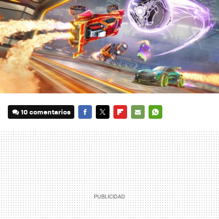
10 comentarios
FACEBOOK
TWITTER
FLIPBOARD
E-
WHATSAPP
MAIL