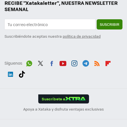
RECIBE "Xatakaletter", NUESTRA NEWSLETTER
SEMANAL
SUSCRIBIR
Suscribiéndote aceptas nuestra
política de privacidad
Síguenos
Wh
Twit
Fac
You
Inst
Tele
RSS
Flip
ats
ter
ebo
tub
agr
gra
boa
Link
Tikt
App
ok
e
am
m
rd
edI
ok
Suscríbete a
n
Apoya a Xataka y disfruta ventajas exclusivas