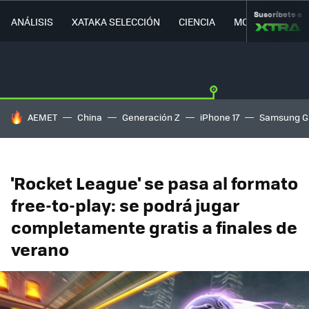
Suscríbete a
ANÁLISIS
XATAKA SELECCIÓN
CIENCIA
MOVILIDAD
HOY SE HABLA DE
AEMET
China
Generación Z
iPhone 17
Samsung G
'Rocket League' se pasa al formato
free-to-play: se podrá jugar
completamente gratis a finales de
verano