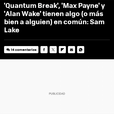
'Quantum Break', 'Max Payne' y
'Alan Wake' tienen algo (o más
bien a alguien) en común: Sam
Lake
14 comentarios
FACEBOOK
TWITTER
FLIPBOARD
E-
WHATSAPP
MAIL