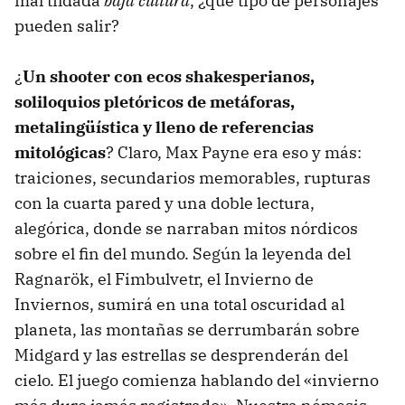
mal tildada
baja cultura
, ¿qué tipo de personajes
pueden salir?
¿
Un shooter con ecos shakesperianos,
soliloquios pletóricos de metáforas,
metalingüística y lleno de referencias
mitológicas
? Claro, Max Payne era eso y más:
traiciones, secundarios memorables, rupturas
con la cuarta pared y una doble lectura,
alegórica, donde se narraban mitos nórdicos
sobre el fin del mundo. Según la leyenda del
Ragnarök, el Fimbulvetr, el Invierno de
Inviernos, sumirá en una total oscuridad al
planeta, las montañas se derrumbarán sobre
Midgard y las estrellas se desprenderán del
cielo. El juego comienza hablando del «invierno