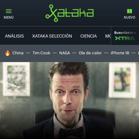
MENÚ
NUEVO
Suscríbete a
ANÁLISIS
XATAKA SELECCIÓN
CIENCIA
MOVILIDAD
HOY SE HABLA DE
China
Tim Cook
NASA
Ola de calor
iPhone 18