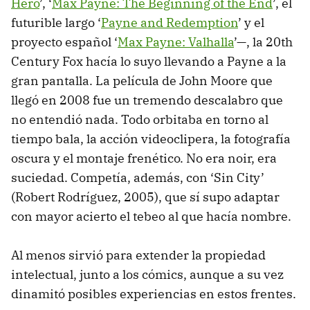
Hero
’, ‘
Max Payne: The Beginning of the End
’, el
futurible largo ‘
Payne and Redemption
’ y el
proyecto español ‘
Max Payne: Valhalla
’—, la 20th
Century Fox hacía lo suyo llevando a Payne a la
gran pantalla. La película de John Moore que
llegó en 2008 fue un tremendo descalabro que
no entendió nada. Todo orbitaba en torno al
tiempo bala, la acción videoclipera, la fotografía
oscura y el montaje frenético. No era noir, era
suciedad. Competía, además, con ‘Sin City’
(Robert Rodríguez, 2005), que sí supo adaptar
con mayor acierto el tebeo al que hacía nombre.
Al menos sirvió para extender la propiedad
intelectual, junto a los cómics, aunque a su vez
dinamitó posibles experiencias en estos frentes.