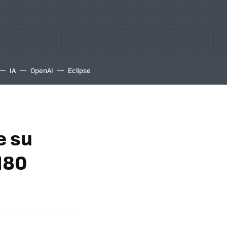
IA
OpenAI
Eclipse
e su
180