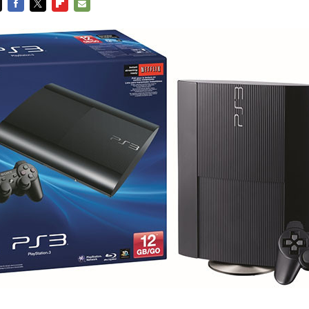
FACEBOOK
TWITTER
FLIPBOARD
E-
MAIL