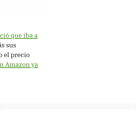
ció que iba a
ás sus
o el precio
n Amazon ya