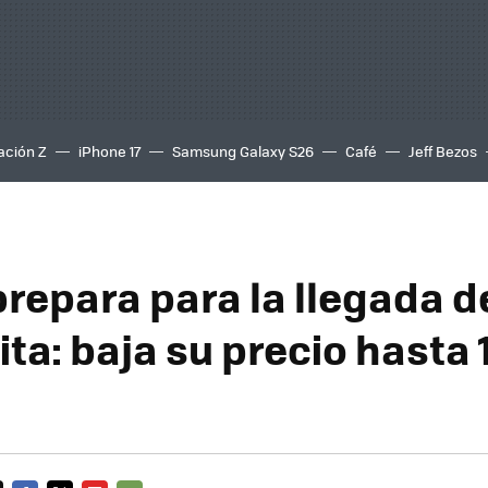
ación Z
iPhone 17
Samsung Galaxy S26
Café
Jeff Bezos
prepara para la llegada d
ta: baja su precio hasta 