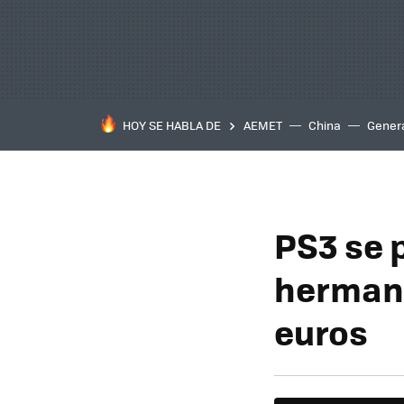
HOY SE HABLA DE
AEMET
China
Gener
PS3 se 
hermani
euros