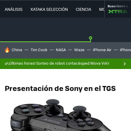
Suscríbete a
ANÁLISIS
XATAKA SELECCIÓN
CIENCIA
MOVILIDAD
HOY SE HABLA DE
China
Tim Cook
NASA
Waze
iPhone Air
iPhone
🌿¡Últimas horas! Sorteo de robot cortacésped Mova ViAX
Presentación de Sony en el TGS