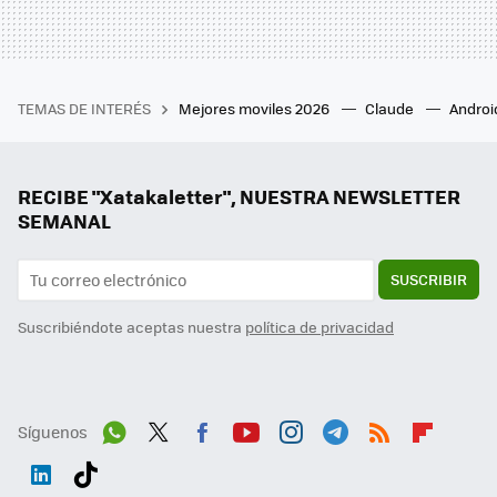
TEMAS DE INTERÉS
Mejores moviles 2026
Claude
Androi
RECIBE "Xatakaletter", NUESTRA NEWSLETTER
SEMANAL
SUSCRIBIR
Suscribiéndote aceptas nuestra
política de privacidad
Síguenos
Wh
Twit
Fac
You
Inst
Tele
RSS
Flip