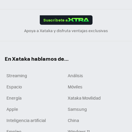
ats
ter
ebo
tub
agr
gra
boa
Link
Tikt
App
ok
e
am
m
rd
edI
ok
Suscríbete a
n
Apoya a Xataka y disfruta ventajas exclusivas
En Xataka hablamos de...
Streaming
Análisis
Espacio
Móviles
Energía
Xataka Movilidad
Apple
Samsung
Inteligencia artificial
China
Empleo
Windows 11