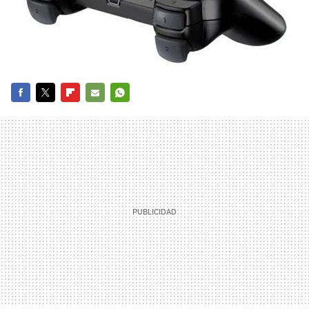
FACEBOOK
TWITTER
FLIPBOARD
E-
WHATSAPP
MAIL