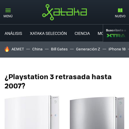
MENÚ
NUEVO
Suscríbete a
ANÁLISIS
XATAKA SELECCIÓN
CIENCIA
MOVILIDAD
HOY SE HABLA DE
AEMET
China
Bill Gates
Generación Z
iPhone 18
¿Playstation 3 retrasada hasta
2007?