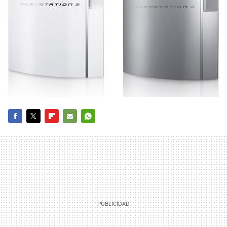
FACEBOOK
TWITTER
FLIPBOARD
E-
WHATSAPP
MAIL