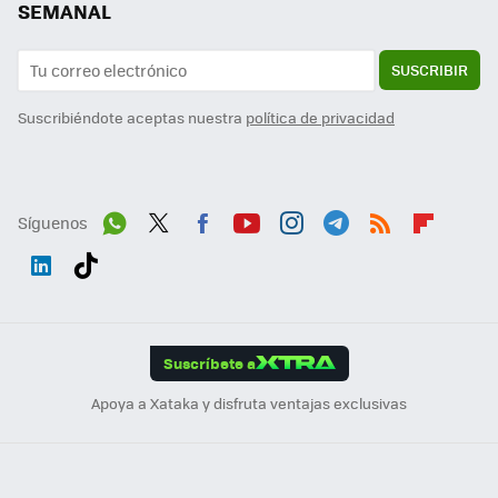
SEMANAL
SUSCRIBIR
Suscribiéndote aceptas nuestra
política de privacidad
Síguenos
Wh
Twit
Fac
You
Inst
Tele
RSS
Flip
ats
ter
ebo
tub
agr
gra
boa
Link
Tikt
App
ok
e
am
m
rd
edI
ok
Suscríbete a
n
Apoya a Xataka y disfruta ventajas exclusivas