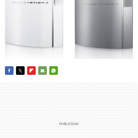
FACEBOOK
TWITTER
FLIPBOARD
E-
WHATSAPP
MAIL