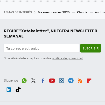
TEMAS DE INTERÉS
Mejores moviles 2026
Claude
Androi
RECIBE "Xatakaletter", NUESTRA NEWSLETTER
SEMANAL
SUSCRIBIR
Suscribiéndote aceptas nuestra
política de privacidad
Síguenos
Wh
Twit
Fac
You
Inst
Tele
RSS
Flip
ats
ter
ebo
tub
agr
gra
boa
Link
Tikt
App
ok
e
am
m
rd
edI
ok