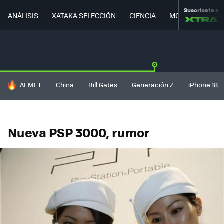
Suscríbete a
ANÁLISIS
XATAKA SELECCIÓN
CIENCIA
MOVILIDAD
HOY SE HABLA DE
AEMET
China
Bill Gates
Generación Z
iPhone 18
Nueva PSP 3000, rumor