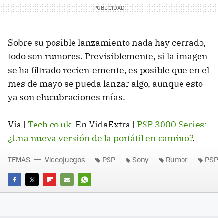
Sobre su posible lanzamiento nada hay cerrado,
todo son rumores. Previsiblemente, si la imagen
se ha filtrado recientemente, es posible que en el
mes de mayo se pueda lanzar algo, aunque esto
ya son elucubraciones mías.
Vía |
Tech.co.uk
. En VidaExtra |
PSP 3000 Series:
¿Una nueva versión de la portátil en camino?
.
TEMAS
Videojuegos
PSP
Sony
Rumor
PSP
FACEBOOK
TWITTER
FLIPBOARD
E-
WHATSAPP
MAIL