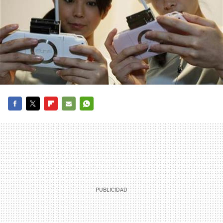
FACEBOOK
TWITTER
FLIPBOARD
E-
WHATSAPP
MAIL