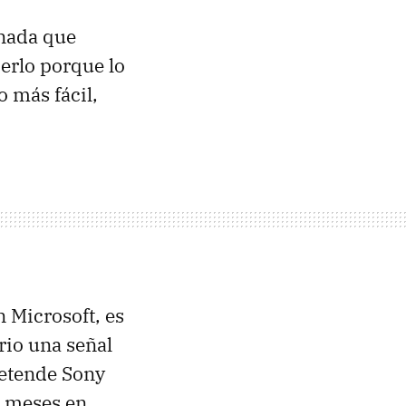
 nada que
erlo porque lo
o más fácil,
 Microsoft, es
rio una señal
retende Sony
s meses en