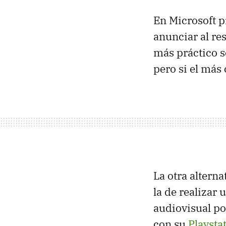
En Microsoft 
anunciar al re
más práctico se
pero si el más
La otra altern
la de realizar
audiovisual po
con su
Playsta