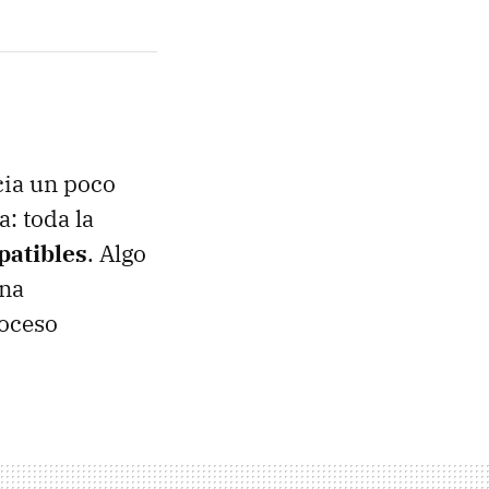
cia un poco
a: toda la
patibles
. Algo
una
roceso