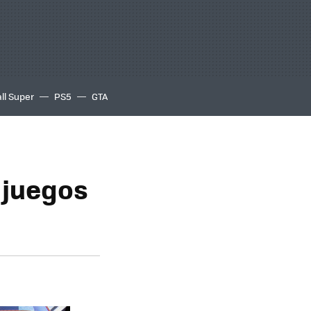
ll Super
PS5
GTA
 juegos