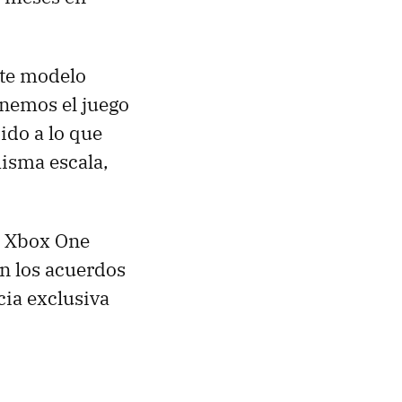
ste modelo
tenemos el juego
cido a lo que
isma escala,
n Xbox One
án los acuerdos
cia exclusiva