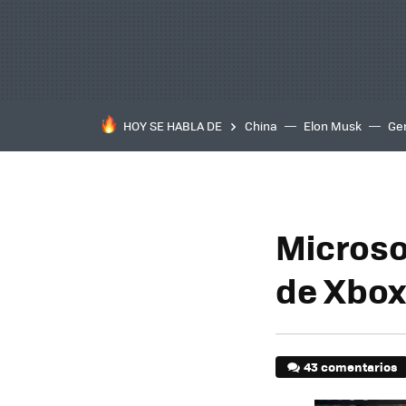
HOY SE HABLA DE
China
Elon Musk
Ge
Microso
de Xbox
43 comentarios