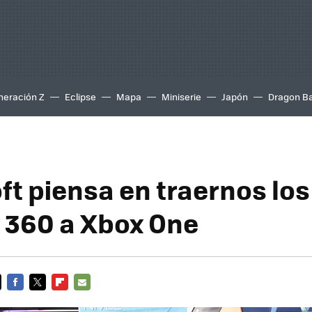
neración Z
Eclipse
Mapa
Miniserie
Japón
Dragon Ba
ft piensa en traernos los
 360 a Xbox One
FACEBOOK
TWITTER
FLIPBOARD
E-